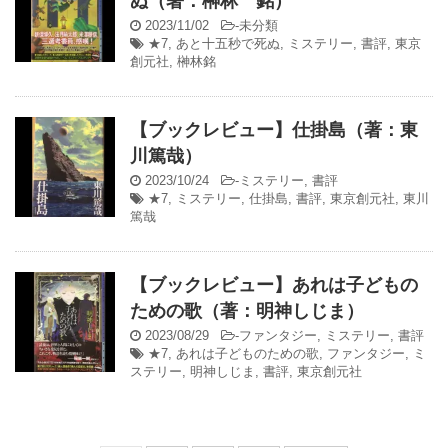
ぬ（著：榊林 銘）
2023/11/02
-
未分類
★7
,
あと十五秒で死ぬ
,
ミステリー
,
書評
,
東京
創元社
,
榊林銘
【ブックレビュー】仕掛島（著：東
川篤哉）
2023/10/24
-
ミステリー
,
書評
★7
,
ミステリー
,
仕掛島
,
書評
,
東京創元社
,
東川
篤哉
【ブックレビュー】あれは子どもの
ための歌（著：明神しじま）
2023/08/29
-
ファンタジー
,
ミステリー
,
書評
★7
,
あれは子どものための歌
,
ファンタジー
,
ミ
ステリー
,
明神しじま
,
書評
,
東京創元社