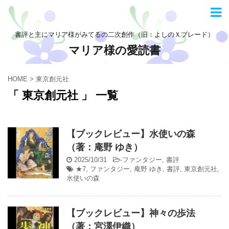
書評と主にマリア様がみてるの二次創作（旧：よしのＸブレード）
マリア様の愛読書
HOME
>
東京創元社
「 東京創元社 」 一覧
【ブックレビュー】水使いの森
（著：庵野 ゆき）
2025/10/31
-
ファンタジー
,
書評
★7
,
ファンタジー
,
庵野 ゆき
,
書評
,
東京創元社
,
水使いの森
【ブックレビュー】神々の歩法
（著：宮澤伊織）