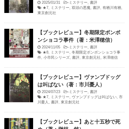
2025/01/31
-
ミステリー
,
書評
★7
,
ミステリー
,
双頭の悪魔
,
書評
,
有栖川有栖
,
東京創元社
【ブックレビュー】冬期限定ボンボ
ンショコラ事件（著：米澤穂信）
2024/11/05
-
ミステリー
,
書評
★8
,
ミステリー
,
冬期限定ボンボンショコラ事
件
,
小市民シリーズ
,
書評
,
東京創元社
,
米澤穂信
【ブックレビュー】ヴァンプドッグ
は叫ばない（著：市川憂人）
2024/07/23
-
ミステリー
,
書評
★7
,
ミステリー
,
ヴァンプドッグは叫ばない
,
市
川憂人
,
書評
,
東京創元社
【ブックレビュー】あと十五秒で死