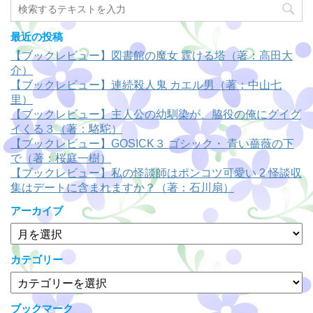
最近の投稿
【ブックレビュー】図書館の魔女 霆ける塔（著：高田大
介）
【ブックレビュー】連続殺人鬼 カエル男（著：中山七
里）
【ブックレビュー】主人公の幼馴染が、脇役の俺にグイグ
イくる３（著：駱駝）
【ブックレビュー】GOSICK３ ゴシック・ 青い薔薇の下
で（著：桜庭一樹）
【ブックレビュー】私の怪談師はポンコツ可愛い 2 怪談収
集はデートに含まれますか？（著：石川扇）
アーカイブ
ア
ー
カ
カテゴリー
イ
カ
ブ
テ
ゴ
ブックマーク