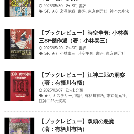
2025/05/30
-
SF
,
書評
SF
,
★8
,
宮澤伊織
,
書評
,
東京創元社
,
神々の歩法
【ブックレビュー】時空争奪: 小林泰
三SF傑作選（著：小林泰三）
2025/05/20
-
SF
,
書評
SF
,
★7
,
小林泰三
,
時空争奪
,
書評
,
東京創元社
【ブックレビュー】江神二郎の洞察
（著：有栖川有栖）
2025/02/07
-
未分類
★7
,
ミステリー
,
書評
,
有栖川有栖
,
東京創元社
,
江神二郎の洞察
【ブックレビュー】双頭の悪魔
（著：有栖川有栖）