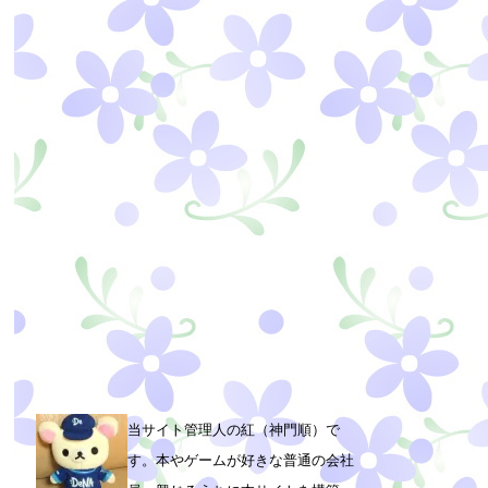
当サイト管理人の紅（神門順）で
す。本やゲームが好きな普通の会社