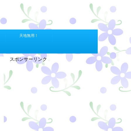
天地無用！
スポンサーリンク