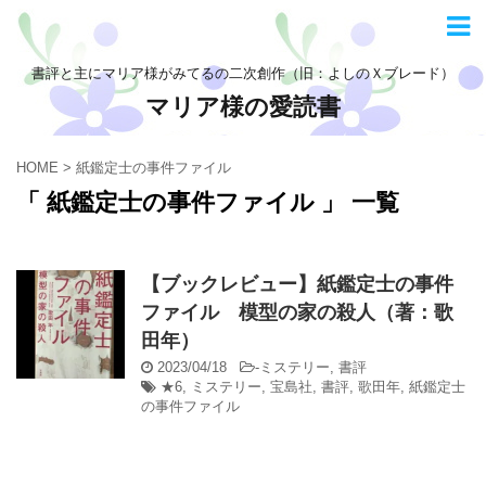
書評と主にマリア様がみてるの二次創作（旧：よしのＸブレード）
マリア様の愛読書
HOME
>
紙鑑定士の事件ファイル
「 紙鑑定士の事件ファイル 」 一覧
【ブックレビュー】紙鑑定士の事件
ファイル 模型の家の殺人（著：歌
田年）
2023/04/18
-
ミステリー
,
書評
★6
,
ミステリー
,
宝島社
,
書評
,
歌田年
,
紙鑑定士
の事件ファイル