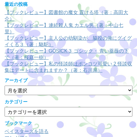
最近の投稿
【ブックレビュー】図書館の魔女 霆ける塔（著：高田大
介）
【ブックレビュー】連続殺人鬼 カエル男（著：中山七
里）
【ブックレビュー】主人公の幼馴染が、脇役の俺にグイグ
イくる３（著：駱駝）
【ブックレビュー】GOSICK３ ゴシック・ 青い薔薇の下
で（著：桜庭一樹）
【ブックレビュー】私の怪談師はポンコツ可愛い 2 怪談収
集はデートに含まれますか？（著：石川扇）
アーカイブ
ア
ー
カ
カテゴリー
イ
カ
ブ
テ
ゴ
ブックマーク
リ
ベイスターズを語る
ー