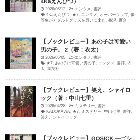
4Kaえんぴつ）
2026/05/12
-
エンタメ
,
書評
4Kaえんぴつ
,
★7
,
エンタメ
,
オーバーラップ
,
優
等生がアダルトグッズを買いに来た
,
書評
,
百合
【ブックレビュー】あの子は可愛い
男の子。 2（著：衣太）
2026/05/05
-
エンタメ
,
書評
★7
,
あの子は可愛い男の子
,
エンタメ
,
書評
,
衣
太
,
集英社
【ブックレビュー】笑え、シャイロ
ック（著：中山七里）
2026/04/28
-
ミステリー
,
書評
KADOKAWA
,
★7
,
ミステリー
,
中山七里
,
書評
,
笑え、シャイロック
【ブックレビュー】GOSICK ―ゴシ