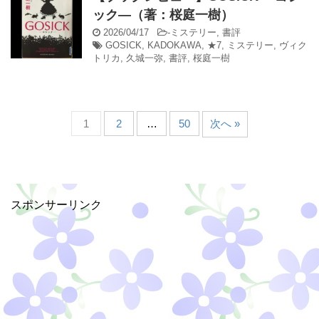
ック―（著：桜庭一樹）
2026/04/17
-
ミステリー
,
書評
GOSICK
,
KADOKAWA
,
★7
,
ミステリー
,
ヴィク
トリカ
,
久城一弥
,
書評
,
桜庭一樹
1
2
…
50
次へ »
スポンサーリンク