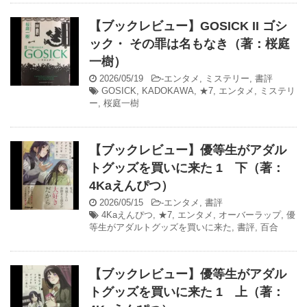
【ブックレビュー】GOSICK II ゴシ
ック・ その罪は名もなき（著：桜庭
一樹）
2026/05/19
-
エンタメ
,
ミステリー
,
書評
GOSICK
,
KADOKAWA
,
★7
,
エンタメ
,
ミステリ
ー
,
桜庭一樹
【ブックレビュー】優等生がアダル
トグッズを買いに来た 1 下（著：
4Kaえんぴつ）
2026/05/15
-
エンタメ
,
書評
4Kaえんぴつ
,
★7
,
エンタメ
,
オーバーラップ
,
優
等生がアダルトグッズを買いに来た
,
書評
,
百合
【ブックレビュー】優等生がアダル
トグッズを買いに来た 1 上（著：