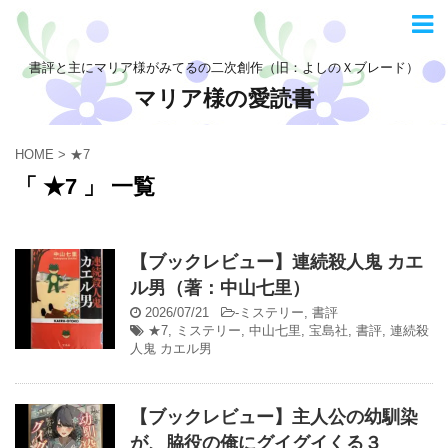
書評と主にマリア様がみてるの二次創作（旧：よしのＸブレード）
マリア様の愛読書
HOME
>
★7
「 ★7 」 一覧
【ブックレビュー】連続殺人鬼 カエ
ル男（著：中山七里）
2026/07/21
-
ミステリー
,
書評
★7
,
ミステリー
,
中山七里
,
宝島社
,
書評
,
連続殺
人鬼 カエル男
【ブックレビュー】主人公の幼馴染
が、脇役の俺にグイグイくる３