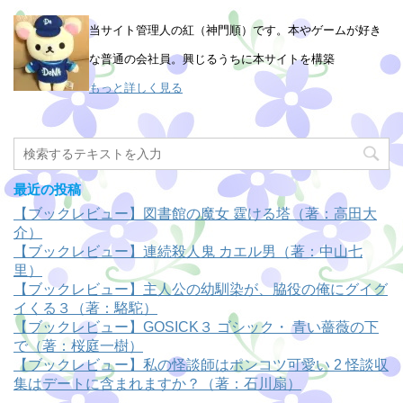
当サイト管理人の紅（神門順）です。本やゲームが好き
な普通の会社員。興じるうちに本サイトを構築
もっと詳しく見る
最近の投稿
【ブックレビュー】図書館の魔女 霆ける塔（著：高田大
介）
【ブックレビュー】連続殺人鬼 カエル男（著：中山七
里）
【ブックレビュー】主人公の幼馴染が、脇役の俺にグイグ
イくる３（著：駱駝）
【ブックレビュー】GOSICK３ ゴシック・ 青い薔薇の下
で（著：桜庭一樹）
【ブックレビュー】私の怪談師はポンコツ可愛い 2 怪談収
集はデートに含まれますか？（著：石川扇）