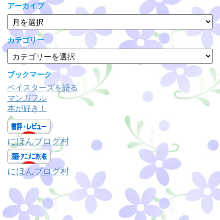
アーカイブ
ア
ー
カ
カテゴリー
イ
カ
ブ
テ
ゴ
ブックマーク
リ
ベイスターズを語る
ー
マンガフル
本が好き！
にほんブログ村
にほんブログ村