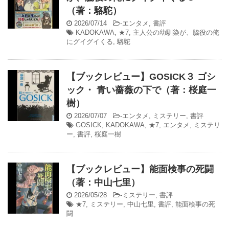
（著：駱駝）
2026/07/14
-
エンタメ
,
書評
KADOKAWA
,
★7
,
主人公の幼馴染が、脇役の俺
にグイグイくる
,
駱駝
【ブックレビュー】GOSICK３ ゴシ
ック・ 青い薔薇の下で（著：桜庭一
樹）
2026/07/07
-
エンタメ
,
ミステリー
,
書評
GOSICK
,
KADOKAWA
,
★7
,
エンタメ
,
ミステリ
ー
,
書評
,
桜庭一樹
【ブックレビュー】能面検事の死闘
（著：中山七里）
2026/05/28
-
ミステリー
,
書評
★7
,
ミステリー
,
中山七里
,
書評
,
能面検事の死
闘