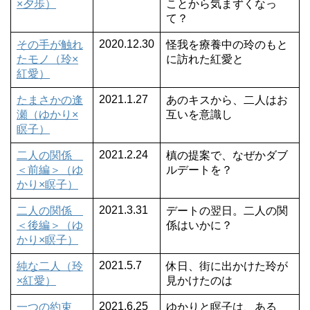
×夕歩）
ことから気まずくなっ
て？
2020.12.30
その手が触れ
怪我を療養中の玲のもと
たモノ（玲×
に訪れた紅愛と
紅愛）
2021.1.27
たまさかの逢
あのキスから、二人はお
瀬（ゆかり×
互いを意識し
瞑子）
2021.2.24
二人の関係
槙の提案で、なぜかダブ
＜前編＞（ゆ
ルデートを？
かり×瞑子）
2021.3.31
二人の関係
デートの翌日。二人の関
＜後編＞（ゆ
係はいかに？
かり×瞑子）
2021.5.7
純な二人（玲
休日、街に出かけた玲が
×紅愛）
見かけたのは
2021.6.25
一つの約束
ゆかりと瞑子は、ある