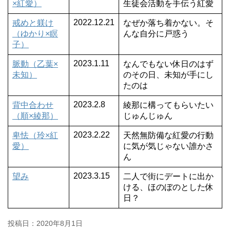
×紅愛）
生徒会活動を手伝う紅愛
2022.12.21
戒めと躾け
なぜか落ち着かない。そ
（ゆかり×瞑
んな自分に戸惑う
子）
2023.1.11
脈動（乙葉×
なんでもない休日のはず
未知）
のその日、未知が手にし
たのは
2023.2.8
背中合わせ
綾那に構ってもらいたい
（順×綾那）
じゅんじゅん
2023.2.22
卑怯（玲×紅
天然無防備な紅愛の行動
愛）
に気が気じゃない誰かさ
ん
2023.3.15
望み
二人で街にデートに出か
ける、ほのぼのとした休
日？
投稿日：
2020年8月1日