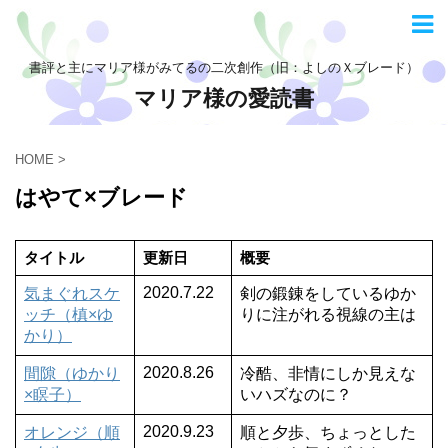
書評と主にマリア様がみてるの二次創作（旧：よしのＸブレード）
マリア様の愛読書
HOME
>
はやて×ブレード
タイトル
更新日
概要
2020.7.22
気まぐれスケ
剣の鍛錬をしているゆか
ッチ（槙×ゆ
りに注がれる視線の主は
かり）
2020.8.26
間隙（ゆかり
冷酷、非情にしか見えな
×瞑子）
いハズなのに？
2020.9.23
オレンジ（順
順と夕歩、ちょっとした