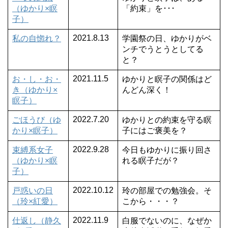
（ゆかり×瞑
「約束」を･･･
子）
2021.8.13
私の自惚れ？
学園祭の日、ゆかりがベ
ンチでうとうとしてる
と？
2021.11.5
お・し・お・
ゆかりと瞑子の関係はど
き（ゆかり×
んどん深く！
瞑子）
2022.7.20
ごほうび（ゆ
ゆかりとの約束を守る瞑
かり×瞑子）
子にはご褒美を？
2022.9.28
束縛系女子
今日もゆかりに振り回さ
（ゆかり×瞑
れる瞑子だが？
子）
2022.10.12
戸惑いの日
玲の部屋での勉強会。そ
（玲×紅愛）
こから・・・？
2022.11.9
仕返し（静久
白服でないのに、なぜか