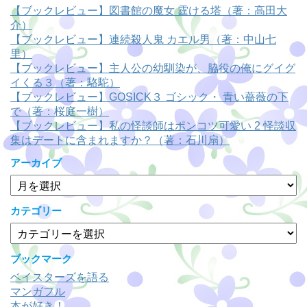
【ブックレビュー】図書館の魔女 霆ける塔（著：高田大
介）
【ブックレビュー】連続殺人鬼 カエル男（著：中山七
里）
【ブックレビュー】主人公の幼馴染が、脇役の俺にグイグ
イくる３（著：駱駝）
【ブックレビュー】GOSICK３ ゴシック・ 青い薔薇の下
で（著：桜庭一樹）
【ブックレビュー】私の怪談師はポンコツ可愛い 2 怪談収
集はデートに含まれますか？（著：石川扇）
アーカイブ
ア
ー
カ
カテゴリー
イ
カ
ブ
テ
ゴ
ブックマーク
リ
ベイスターズを語る
ー
マンガフル
本が好き！