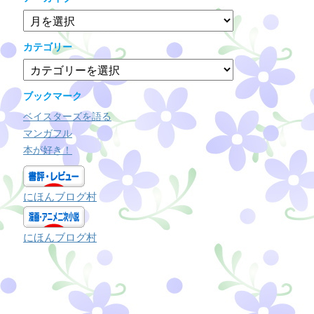
ア
ー
カ
カテゴリー
イ
カ
ブ
テ
ゴ
ブックマーク
リ
ベイスターズを語る
ー
マンガフル
本が好き！
にほんブログ村
にほんブログ村