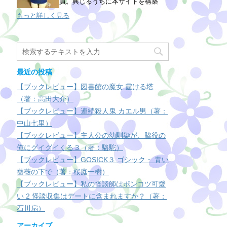
員。興じるうちに本サイトを構築
もっと詳しく見る
最近の投稿
【ブックレビュー】図書館の魔女 霆ける塔
（著：高田大介）
【ブックレビュー】連続殺人鬼 カエル男（著：
中山七里）
【ブックレビュー】主人公の幼馴染が、脇役の
俺にグイグイくる３（著：駱駝）
【ブックレビュー】GOSICK３ ゴシック・ 青い
薔薇の下で（著：桜庭一樹）
【ブックレビュー】私の怪談師はポンコツ可愛
い 2 怪談収集はデートに含まれますか？（著：
石川扇）
アーカイブ