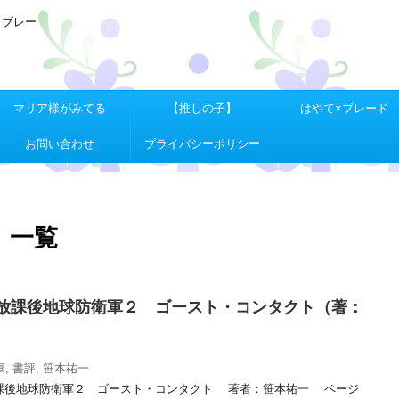
Ｘブレー
マリア様がみてる
【推しの子】
はやて×ブレード
お問い合わせ
プライバシーポリシー
 一覧
放課後地球防衛軍２ ゴースト・コンタクト（著：
軍
,
書評
,
笹本祐一
課後地球防衛軍２ ゴースト・コンタクト 著者：笹本祐一 ページ