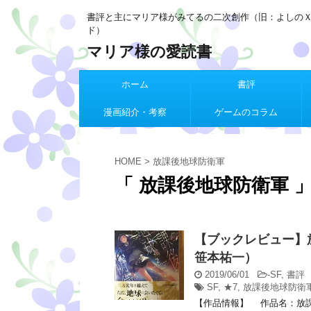
書評と主にマリア様がみてるの二次創作（旧：よしの
ド）
マリア様の愛読書
ホーム
書評
漫画紹介・考察
ゲームのコラム
HOME
>
放課後地球防衛軍
「 放課後地球防衛軍 」
【ブックレビュー】
笹本祐一）
2019/06/01
-
SF
,
書評
SF
,
★7
,
放課後地球防衛
【作品情報】 作品名：放