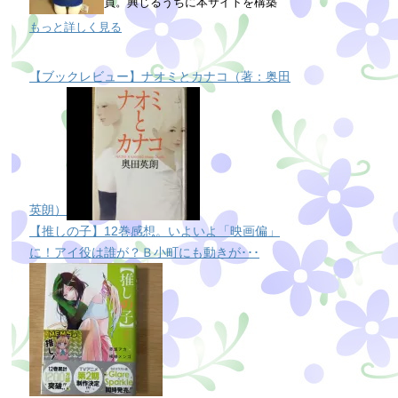
員。興じるうちに本サイトを構築
もっと詳しく見る
【ブックレビュー】ナオミとカナコ（著：奥田
英朗）
【推しの子】12巻感想。いよいよ「映画偏」
に！アイ役は誰が？Ｂ小町にも動きが･･･