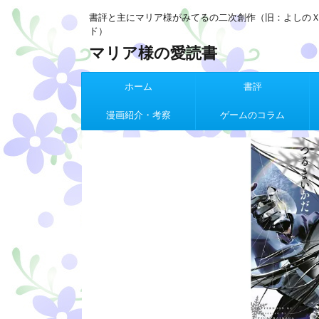
書評と主にマリア様がみてるの二次創作（旧：よしの
ド）
マリア様の愛読書
ホーム
書評
漫画紹介・考察
ゲームのコラム