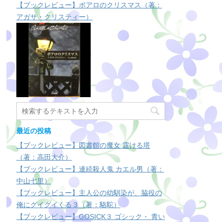
【ブックレビュー】ポアロのクリスマス（著：
アガサ・クリスティー）
最近の投稿
【ブックレビュー】図書館の魔女 霆ける塔
（著：高田大介）
【ブックレビュー】連続殺人鬼 カエル男（著：
中山七里）
【ブックレビュー】主人公の幼馴染が、脇役の
俺にグイグイくる３（著：駱駝）
【ブックレビュー】GOSICK３ ゴシック・ 青い