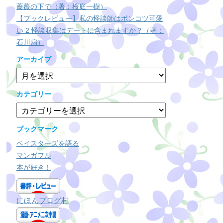
薔薇の下で（著：桜庭一樹）
【ブックレビュー】私の怪談師はポンコツ可愛
い 2 怪談収集はデートに含まれますか？（著：
石川扇）
アーカイブ
ア
ー
カ
カテゴリー
イ
カ
ブ
テ
ゴ
ブックマーク
リ
ベイスターズを語る
ー
マンガフル
本が好き！
にほんブログ村