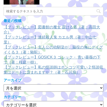
最近の投稿
【ブックレビュー】図書館の魔女 霆ける塔（著：高田大
介）
【ブックレビュー】連続殺人鬼 カエル男（著：中山七
里）
【ブックレビュー】主人公の幼馴染が、脇役の俺にグイグ
イくる３（著：駱駝）
【ブックレビュー】GOSICK３ ゴシック・ 青い薔薇の下
で（著：桜庭一樹）
【ブックレビュー】私の怪談師はポンコツ可愛い 2 怪談収
集はデートに含まれますか？（著：石川扇）
アーカイブ
ア
ー
カ
カテゴリー
イ
カ
ブ