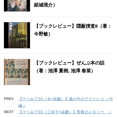
紙城境介）
【ブックレビュー】隠蔽捜査8（著：
今野敏）
【ブックレビュー】ぜんぶ本の話
（著：池澤 夏樹, 池澤 春菜）
PREV
【マリみてSS（令×祐麒）】風の中のアクトレス ＜中
編＞
NEXT
【マリみてSS（三奈子×祐麒）】聖夜のメモリー ＜