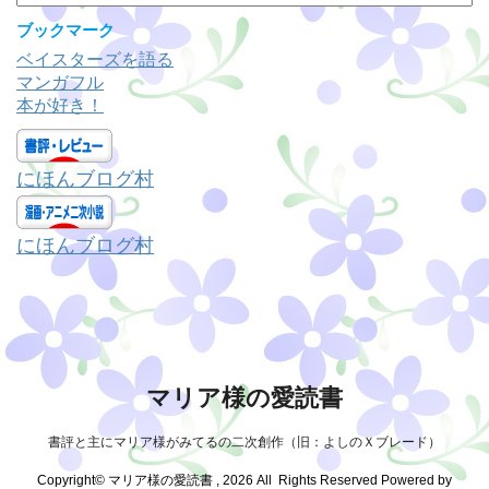
テ
ゴ
ブックマーク
リ
ベイスターズを語る
ー
マンガフル
本が好き！
にほんブログ村
にほんブログ村
マリア様の愛読書
書評と主にマリア様がみてるの二次創作（旧：よしのＸブレード）
Copyright© マリア様の愛読書 , 2026 All Rights Reserved Powered by