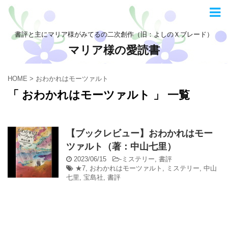
書評と主にマリア様がみてるの二次創作（旧：よしのＸブレード）
マリア様の愛読書
HOME
>
おわかれはモーツァルト
「 おわかれはモーツァルト 」 一覧
【ブックレビュー】おわかれはモー
ツァルト（著：中山七里）
2023/06/15
-
ミステリー
,
書評
★7
,
おわかれはモーツァルト
,
ミステリー
,
中山
七里
,
宝島社
,
書評