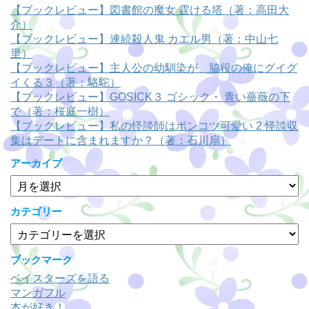
【ブックレビュー】図書館の魔女 霆ける塔（著：高田大
介）
【ブックレビュー】連続殺人鬼 カエル男（著：中山七
里）
【ブックレビュー】主人公の幼馴染が、脇役の俺にグイグ
イくる３（著：駱駝）
【ブックレビュー】GOSICK３ ゴシック・ 青い薔薇の下
で（著：桜庭一樹）
【ブックレビュー】私の怪談師はポンコツ可愛い 2 怪談収
集はデートに含まれますか？（著：石川扇）
アーカイブ
ア
ー
カ
カテゴリー
イ
カ
ブ
テ
ゴ
ブックマーク
リ
ベイスターズを語る
ー
マンガフル
本が好き！