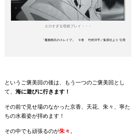
エロすぎる母娘プレイ・・・
「魔都精兵のスレイブ」 ９巻 竹村洋平／集英社より 引用
というご褒美回の後は、もう一つのご褒美回とし
て、
海に遊びに行きます！
その前で見せ場のなかった京香、天花、朱々、寧た
ちの水着姿が拝めます！
その中でも頑張るのが
朱々
。