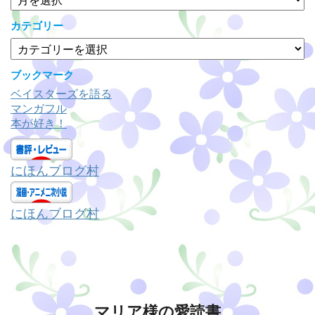
ー
カ
カテゴリー
イ
カ
ブ
テ
ゴ
ブックマーク
リ
ベイスターズを語る
ー
マンガフル
本が好き！
にほんブログ村
にほんブログ村
マリア様の愛読書