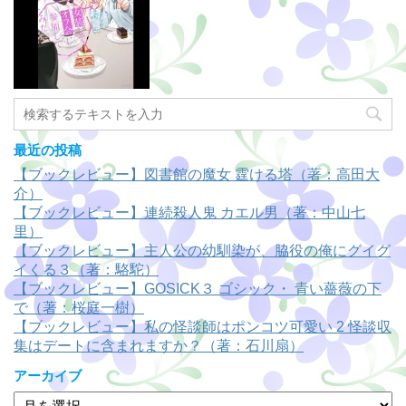
最近の投稿
【ブックレビュー】図書館の魔女 霆ける塔（著：高田大
介）
【ブックレビュー】連続殺人鬼 カエル男（著：中山七
里）
【ブックレビュー】主人公の幼馴染が、脇役の俺にグイグ
イくる３（著：駱駝）
【ブックレビュー】GOSICK３ ゴシック・ 青い薔薇の下
で（著：桜庭一樹）
【ブックレビュー】私の怪談師はポンコツ可愛い 2 怪談収
集はデートに含まれますか？（著：石川扇）
アーカイブ
ア