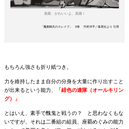
美羅、かわいいよ、美羅！
「魔都精兵のスレイブ」 9巻 竹村洋平／集英社より 引用
もちろん強さも折り紙つき。
力を維持したまま自分の分身を大量に作り出すこと
が出来るという能力、
「緋色の連隊（オールキリン
グ）」
とはいえ、素手で醜鬼と戦うの？ と思わなくもな
いですが、それは二番組の組員、座覇めぐみの能力