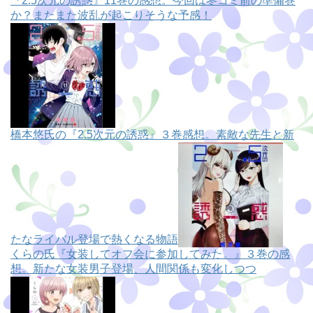
『2.5次元の誘惑』11巻の感想。今回は冬コミ前の準備巻
か？またまた波乱が起こりそうな予感！
橋本悠氏の『2.5次元の誘惑』３巻感想。素敵な先生と新
たなライバル登場で熱くなる物語
くらの氏『女装してオフ会に参加してみた。』３巻の感
想。新たな女装男子登場、人間関係も変化しつつ