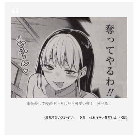
眼帯外して髪の毛下ろしたら可愛い誉！ 推せる！
「魔都精兵のスレイブ」 ９巻 竹村洋平／集英社より 引用