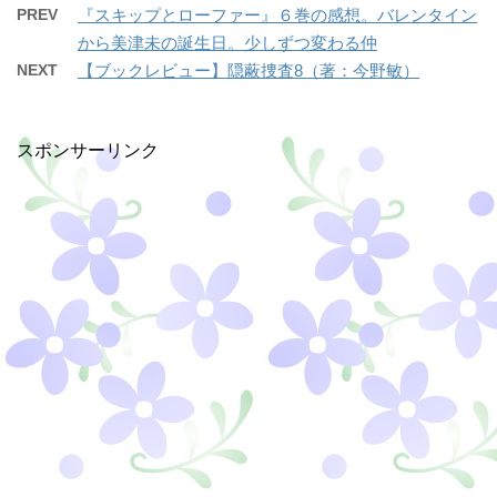
PREV
『スキップとローファー』６巻の感想。バレンタイン
から美津未の誕生日。少しずつ変わる仲
NEXT
【ブックレビュー】隠蔽捜査8（著：今野敏）
スポンサーリンク