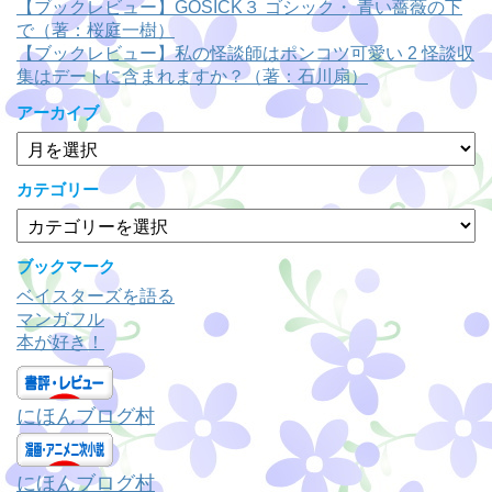
【ブックレビュー】GOSICK３ ゴシック・ 青い薔薇の下
で（著：桜庭一樹）
【ブックレビュー】私の怪談師はポンコツ可愛い 2 怪談収
集はデートに含まれますか？（著：石川扇）
アーカイブ
ア
ー
カ
カテゴリー
イ
カ
ブ
テ
ゴ
ブックマーク
リ
ベイスターズを語る
ー
マンガフル
本が好き！
にほんブログ村
にほんブログ村