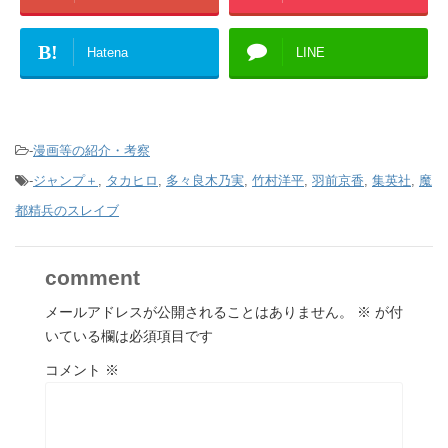
B!
Hatena
LINE
-
漫画等の紹介・考察
-
ジャンプ＋
,
タカヒロ
,
多々良木乃実
,
竹村洋平
,
羽前京香
,
集英社
,
魔
都精兵のスレイブ
comment
メールアドレスが公開されることはありません。
※
が付
いている欄は必須項目です
コメント
※