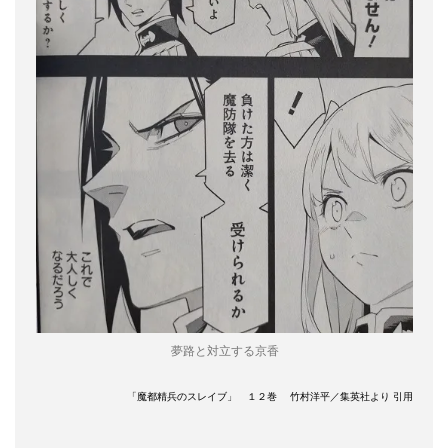
夢路と対立する京香
「魔都精兵のスレイブ」 １２巻 竹村洋平／集英社より 引用