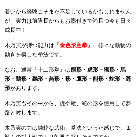
若いから経験こそまだ不足しているかもしれません
が、実力は前隊長からもお墨付きで尚且つ今も日々
成長中！
木乃実が持つ能力は
「金色形意拳」
、様々な動物の
動きを模した拳法です。
なお、通常『十二形拳』は
龍形・虎形・猴形・馬
形・鶏形・鷂形・燕形・形・鷹形・熊形・蛇形・鼉
形
があります。
木乃実もその中から、虎や蠍、蛇の形を使用して夢
路と対します。
木乃実の力は純粋な武術、拳法といった感じで、１
対１の対人戦でより効果を発しそうですね。