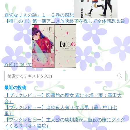
適切なＪＫの話』１－２巻の感想
【推しの子】第一期アニメ放映終了を祝して全体感想＆最
終回について
最近の投稿
【ブックレビュー】図書館の魔女 霆ける塔（著：高田大
介）
【ブックレビュー】連続殺人鬼 カエル男（著：中山七
里）
【ブックレビュー】主人公の幼馴染が、脇役の俺にグイグ
イくる３（著：駱駝）