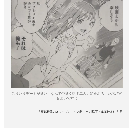
こういうデートが良い、なんて仲良く話す二人。髪をおろした木乃実
もよいですね
「魔都精兵のスレイブ」 １２巻 竹村洋平／集英社より 引用