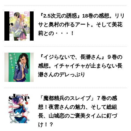
『2.5次元の誘惑』18巻の感想。リリ
サと奥村の作るアート。そして美花
莉との・・・！
『イジらないで、長瀞さん』９巻の
感想。イチャイチャが止まらない長
瀞さんのデレっぷり
「魔都精兵のスレイブ」７巻の感
想！夜雲さんの魅力、そして総組
長、山城恋のご褒美タイムに釘づ
け！？