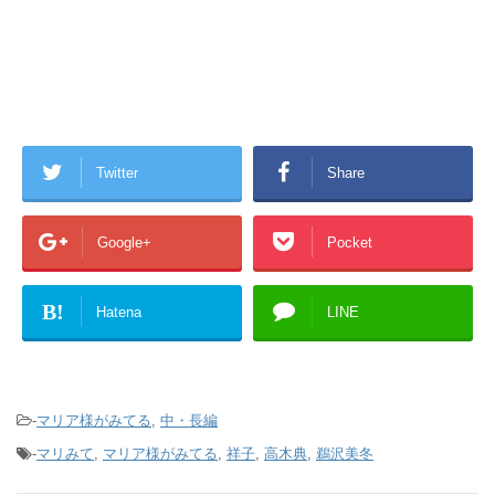
Twitter
Share
Google+
Pocket
B!
Hatena
LINE
-
マリア様がみてる
,
中・長編
-
マリみて
,
マリア様がみてる
,
祥子
,
高木典
,
鵜沢美冬