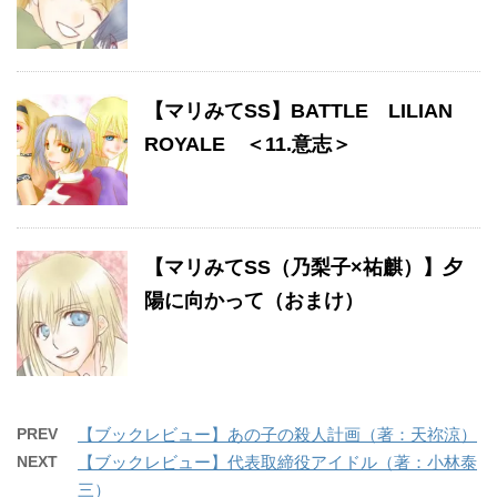
【マリみてSS】BATTLE LILIAN
ROYALE ＜11.意志＞
【マリみてSS（乃梨子×祐麒）】夕
陽に向かって（おまけ）
PREV
【ブックレビュー】あの子の殺人計画（著：天祢涼）
NEXT
【ブックレビュー】代表取締役アイドル（著：小林泰
三）