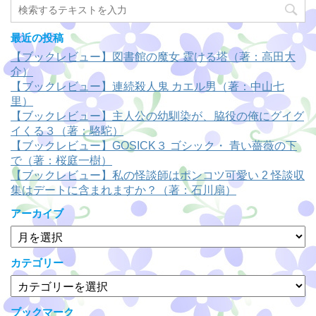
最近の投稿
【ブックレビュー】図書館の魔女 霆ける塔（著：高田大
介）
【ブックレビュー】連続殺人鬼 カエル男（著：中山七
里）
【ブックレビュー】主人公の幼馴染が、脇役の俺にグイグ
イくる３（著：駱駝）
【ブックレビュー】GOSICK３ ゴシック・ 青い薔薇の下
で（著：桜庭一樹）
【ブックレビュー】私の怪談師はポンコツ可愛い 2 怪談収
集はデートに含まれますか？（著：石川扇）
アーカイブ
ア
ー
カ
カテゴリー
イ
カ
ブ
テ
ゴ
ブックマーク