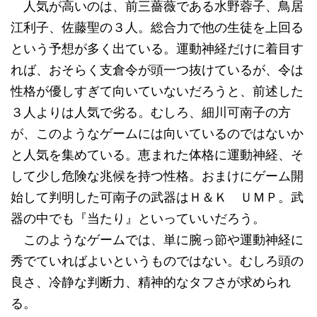
人気が高いのは、前三薔薇である水野蓉子、鳥居
江利子、佐藤聖の３人。総合力で他の生徒を上回る
という予想が多く出ている。運動神経だけに着目す
れば、おそらく支倉令が頭一つ抜けているが、令は
性格が優しすぎて向いていないだろうと、前述した
３人よりは人気で劣る。むしろ、細川可南子の方
が、このようなゲームには向いているのではないか
と人気を集めている。恵まれた体格に運動神経、そ
して少し危険な兆候を持つ性格。おまけにゲーム開
始して判明した可南子の武器はＨ＆Ｋ ＵＭＰ。武
器の中でも『当たり』といっていいだろう。
このようなゲームでは、単に腕っ節や運動神経に
秀でていればよいというものではない。むしろ頭の
良さ、冷静な判断力、精神的なタフさが求められ
る。