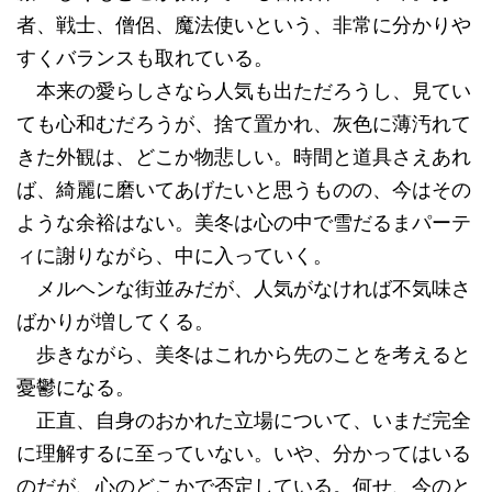
者、戦士、僧侶、魔法使いという、非常に分かりや
すくバランスも取れている。
本来の愛らしさなら人気も出ただろうし、見てい
ても心和むだろうが、捨て置かれ、灰色に薄汚れて
きた外観は、どこか物悲しい。時間と道具さえあれ
ば、綺麗に磨いてあげたいと思うものの、今はその
ような余裕はない。美冬は心の中で雪だるまパーテ
ィに謝りながら、中に入っていく。
メルヘンな街並みだが、人気がなければ不気味さ
ばかりが増してくる。
歩きながら、美冬はこれから先のことを考えると
憂鬱になる。
正直、自身のおかれた立場について、いまだ完全
に理解するに至っていない。いや、分かってはいる
のだが、心のどこかで否定している。何せ、今のと