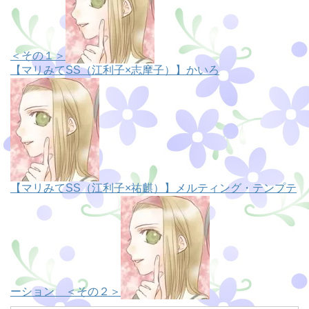
＜その１＞
【マリみてSS（江利子×志摩子）】かいろ
【マリみてSS（江利子×祐麒）】メルティング・テンプテ
ーション ＜その２＞