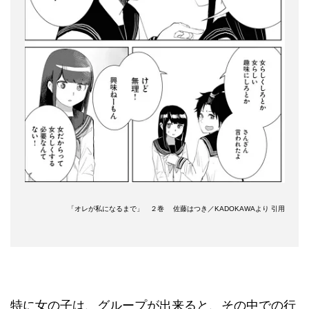
「オレが私になるまで」 ２巻 佐藤はつき／KADOKAWAより 引用
特に女の子は、グループが出来ると、その中での行