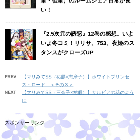
輩・後輩）のルームシェア日常が良
い！
『2.5次元の誘惑』12巻の感想。いよ
いよ冬コミ！リリサ、753、夜姫のス
タンスがクローズUP
PREV
【マリみてSS（祐麒×志摩子）】ホワイトプリンセ
ス・ロード ＜その３＞
NEXT
【マリみてSS（三奈子×祐麒）】サルビアの花のよう
に
スポンサーリンク