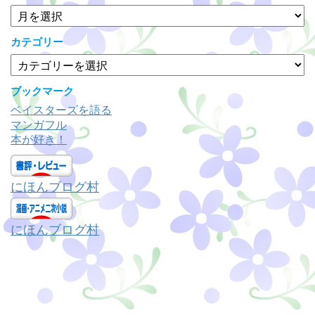
ア
ー
カ
カテゴリー
イ
カ
ブ
テ
ゴ
ブックマーク
リ
ベイスターズを語る
ー
マンガフル
本が好き！
にほんブログ村
にほんブログ村