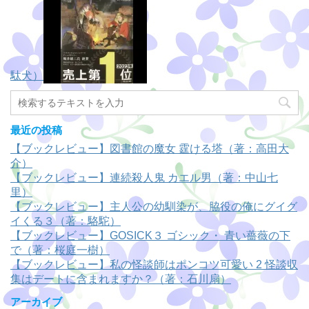
駄犬）
最近の投稿
【ブックレビュー】図書館の魔女 霆ける塔（著：高田大
介）
【ブックレビュー】連続殺人鬼 カエル男（著：中山七
里）
【ブックレビュー】主人公の幼馴染が、脇役の俺にグイグ
イくる３（著：駱駝）
【ブックレビュー】GOSICK３ ゴシック・ 青い薔薇の下
で（著：桜庭一樹）
【ブックレビュー】私の怪談師はポンコツ可愛い 2 怪談収
集はデートに含まれますか？（著：石川扇）
アーカイブ