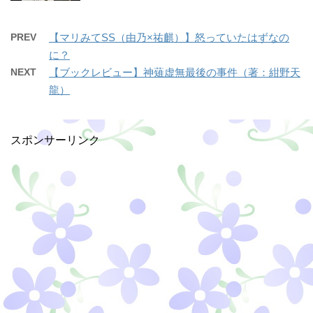
PREV
【マリみてSS（由乃×祐麒）】怒っていたはずなの
に？
NEXT
【ブックレビュー】神薙虚無最後の事件（著：紺野天
龍）
スポンサーリンク