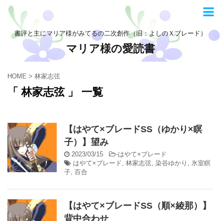
書評と主にマリア様がみてるの二次創作（旧：よしのＸブレード）
マリア様の愛読書
HOME
>
林家志弦
「 林家志弦 」 一覧
【はやて×ブレードSS（ゆかり×瞑
子）】望み
2023/03/15
-
はやて×ブレード
はやて×ブレード
,
林家志弦
,
染谷ゆかり
,
氷室瞑
子
,
百合
【はやて×ブレードSS（順×綾那）】
背中合わせ