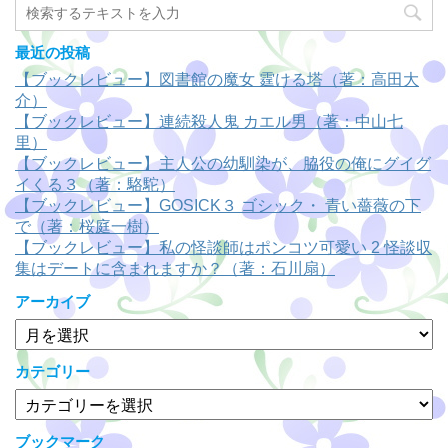
最近の投稿
【ブックレビュー】図書館の魔女 霆ける塔（著：高田大
介）
【ブックレビュー】連続殺人鬼 カエル男（著：中山七
里）
【ブックレビュー】主人公の幼馴染が、脇役の俺にグイグ
イくる３（著：駱駝）
【ブックレビュー】GOSICK３ ゴシック・ 青い薔薇の下
で（著：桜庭一樹）
【ブックレビュー】私の怪談師はポンコツ可愛い 2 怪談収
集はデートに含まれますか？（著：石川扇）
アーカイブ
ア
ー
カ
カテゴリー
イ
カ
ブ
テ
ゴ
ブックマーク