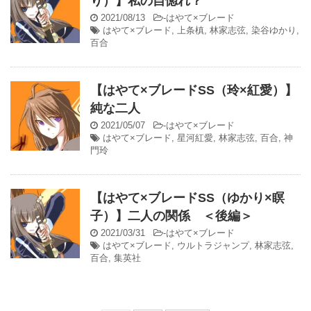
り）】私の自惚れ？
2021/08/13
-
はやて×ブレード
はやて×ブレード
,
上条槙
,
林家志弦
,
染谷ゆかり
,
百合
【はやて×ブレードSS（玲×紅愛）】
純な二人
2021/05/07
-
はやて×ブレード
はやて×ブレード
,
星河紅愛
,
林家志弦
,
百合
,
神
門玲
【はやて×ブレードSS（ゆかり×瞑
子）】二人の関係 ＜後編＞
2021/03/31
-
はやて×ブレード
はやて×ブレード
,
ウルトラジャンプ
,
林家志弦
,
百合
,
集英社