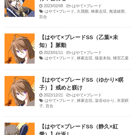
2023/02/08
-
はやて×ブレード
はやて×ブレード
,
久我順
,
林家志弦
,
無道綾那
,
百合
【はやて×ブレードSS（乙葉×未
知）】脈動
2023/01/11
-
はやて×ブレード
はやて×ブレード
,
林家志弦
,
猿楽未知
,
雉宮乙葉
【はやて×ブレードSS（ゆかり×瞑
子）】戒めと躾け
2022/12/21
-
はやて×ブレード
はやて×ブレード
,
林家志弦
,
染谷ゆかり
,
氷室瞑
子
,
百合
【はやて×ブレードSS（静久×紅
愛）】仕返し