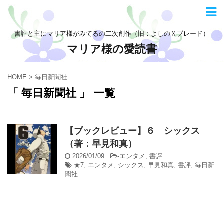
書評と主にマリア様がみてるの二次創作（旧：よしのＸブレード）
マリア様の愛読書
HOME
>
毎日新聞社
「 毎日新聞社 」 一覧
【ブックレビュー】６ シックス
（著：早見和真）
2026/01/09
-
エンタメ
,
書評
★7
,
エンタメ
,
シックス
,
早見和真
,
書評
,
毎日新
聞社