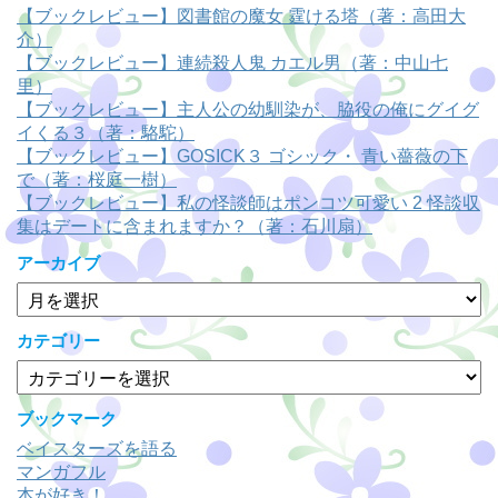
【ブックレビュー】図書館の魔女 霆ける塔（著：高田大
介）
【ブックレビュー】連続殺人鬼 カエル男（著：中山七
里）
【ブックレビュー】主人公の幼馴染が、脇役の俺にグイグ
イくる３（著：駱駝）
【ブックレビュー】GOSICK３ ゴシック・ 青い薔薇の下
で（著：桜庭一樹）
【ブックレビュー】私の怪談師はポンコツ可愛い 2 怪談収
集はデートに含まれますか？（著：石川扇）
アーカイブ
ア
ー
カ
カテゴリー
イ
カ
ブ
テ
ゴ
ブックマーク
リ
ベイスターズを語る
ー
マンガフル
本が好き！