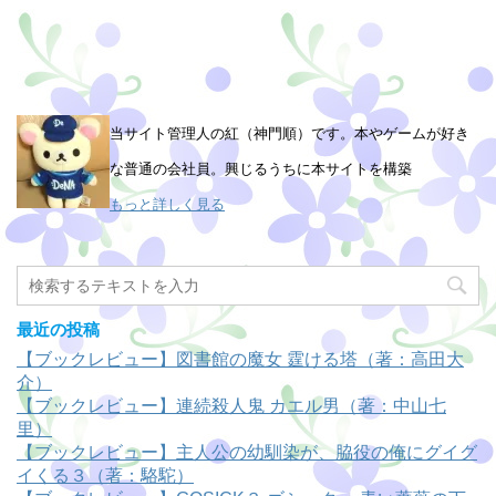
当サイト管理人の紅（神門順）です。本やゲームが好き
な普通の会社員。興じるうちに本サイトを構築
もっと詳しく見る
最近の投稿
【ブックレビュー】図書館の魔女 霆ける塔（著：高田大
介）
【ブックレビュー】連続殺人鬼 カエル男（著：中山七
里）
【ブックレビュー】主人公の幼馴染が、脇役の俺にグイグ
イくる３（著：駱駝）