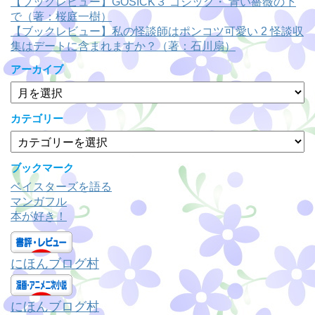
【ブックレビュー】GOSICK３ ゴシック・ 青い薔薇の下
で（著：桜庭一樹）
【ブックレビュー】私の怪談師はポンコツ可愛い 2 怪談収
集はデートに含まれますか？（著：石川扇）
アーカイブ
ア
ー
カ
カテゴリー
イ
カ
ブ
テ
ゴ
ブックマーク
リ
ベイスターズを語る
ー
マンガフル
本が好き！
にほんブログ村
にほんブログ村