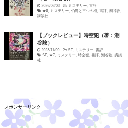
2026/03/03
-
ミステリー
,
書評
★8
,
ミステリー
,
伯爵と三つの棺
,
書評
,
潮谷験
,
講談社
【ブックレビュー】時空犯（著：潮
谷験）
2023/11/09
-
SF
,
ミステリー
,
書評
SF
,
★7
,
ミステリー
,
時空犯
,
書評
,
潮谷験
,
講談
社
スポンサーリンク