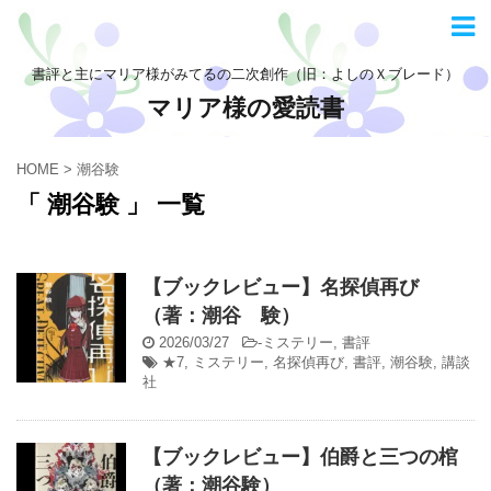
書評と主にマリア様がみてるの二次創作（旧：よしのＸブレード）
マリア様の愛読書
HOME
>
潮谷験
「 潮谷験 」 一覧
【ブックレビュー】名探偵再び
（著：潮谷 験）
2026/03/27
-
ミステリー
,
書評
★7
,
ミステリー
,
名探偵再び
,
書評
,
潮谷験
,
講談
社
【ブックレビュー】伯爵と三つの棺
（著：潮谷験）