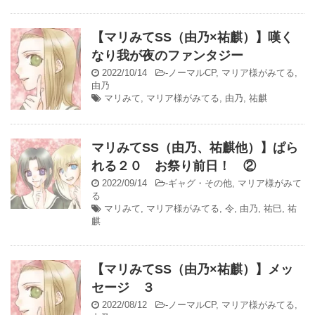
【マリみてSS（由乃×祐麒）】嘆く
なり我が夜のファンタジー
2022/10/14
-
ノーマルCP
,
マリア様がみてる
,
由乃
マリみて
,
マリア様がみてる
,
由乃
,
祐麒
マリみてSS（由乃、祐麒他）】ぱら
れる２０ お祭り前日！ ②
2022/09/14
-
ギャグ・その他
,
マリア様がみて
る
マリみて
,
マリア様がみてる
,
令
,
由乃
,
祐巳
,
祐
麒
【マリみてSS（由乃×祐麒）】メッ
セージ ３
2022/08/12
-
ノーマルCP
,
マリア様がみてる
,