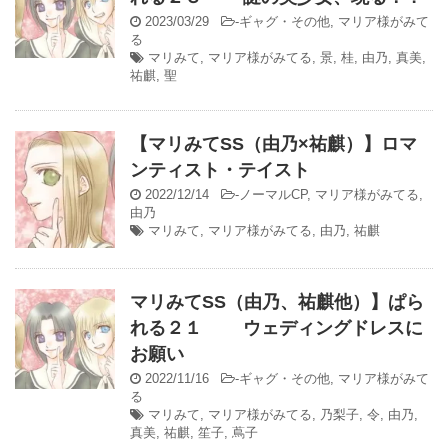
2023/03/29
-
ギャグ・その他
,
マリア様がみて
る
マリみて
,
マリア様がみてる
,
景
,
桂
,
由乃
,
真美
,
祐麒
,
聖
【マリみてSS（由乃×祐麒）】ロマ
ンティスト・テイスト
2022/12/14
-
ノーマルCP
,
マリア様がみてる
,
由乃
マリみて
,
マリア様がみてる
,
由乃
,
祐麒
マリみてSS（由乃、祐麒他）】ぱら
れる２１ ウェディングドレスに
お願い
2022/11/16
-
ギャグ・その他
,
マリア様がみて
る
マリみて
,
マリア様がみてる
,
乃梨子
,
令
,
由乃
,
真美
,
祐麒
,
笙子
,
蔦子