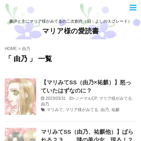
書評と主にマリア様がみてるの二次創作（旧：よしのＸブレード）
マリア様の愛読書
HOME
>
由乃
「 由乃 」 一覧
【マリみてSS（由乃×祐麒）】怒っ
ていたはずなのに？
2023/03/31
-
ノーマルCP
,
マリア様がみてる
,
由乃
マリみて
,
マリア様がみてる
,
由乃
,
祐麒
マリみてSS（由乃、祐麒他）】ぱら
れる２３ 謎の美少女、現る！？