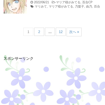
2022/06/21
-
マリア様がみてる
,
百合CP
マリみて
,
マリア様がみてる
,
乃梨子
,
由乃
,
百合
1
2
…
12
次へ »
スポンサーリンク