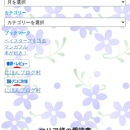
ー
カ
カテゴリー
イ
カ
ブ
テ
ゴ
ブックマーク
リ
ベイスターズを語る
ー
マンガフル
本が好き！
にほんブログ村
にほんブログ村