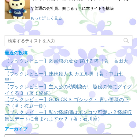
な普通の会社員。興じるうちに本サイトを構築
もっと詳しく見る
最近の投稿
【ブックレビュー】図書館の魔女 霆ける塔（著：高田大
介）
【ブックレビュー】連続殺人鬼 カエル男（著：中山七
里）
【ブックレビュー】主人公の幼馴染が、脇役の俺にグイグ
イくる３（著：駱駝）
【ブックレビュー】GOSICK３ ゴシック・ 青い薔薇の下
で（著：桜庭一樹）
【ブックレビュー】私の怪談師はポンコツ可愛い 2 怪談収
集はデートに含まれますか？（著：石川扇）
アーカイブ
ア