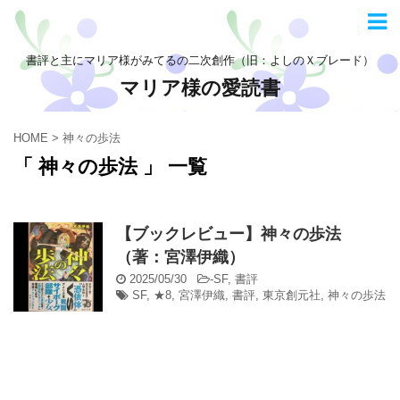
書評と主にマリア様がみてるの二次創作（旧：よしのＸブレード）
マリア様の愛読書
HOME
>
神々の歩法
「 神々の歩法 」 一覧
【ブックレビュー】神々の歩法
（著：宮澤伊織）
2025/05/30
-
SF
,
書評
SF
,
★8
,
宮澤伊織
,
書評
,
東京創元社
,
神々の歩法