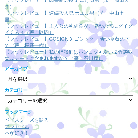
【ブックレビュー】図書館の魔女 霆ける塔（著：高田大
介）
【ブックレビュー】連続殺人鬼 カエル男（著：中山七
里）
【ブックレビュー】主人公の幼馴染が、脇役の俺にグイグ
イくる３（著：駱駝）
【ブックレビュー】GOSICK３ ゴシック・ 青い薔薇の下
で（著：桜庭一樹）
【ブックレビュー】私の怪談師はポンコツ可愛い 2 怪談収
集はデートに含まれますか？（著：石川扇）
アーカイブ
ア
ー
カ
カテゴリー
イ
カ
ブ
テ
ゴ
ブックマーク
リ
ベイスターズを語る
ー
マンガフル
本が好き！