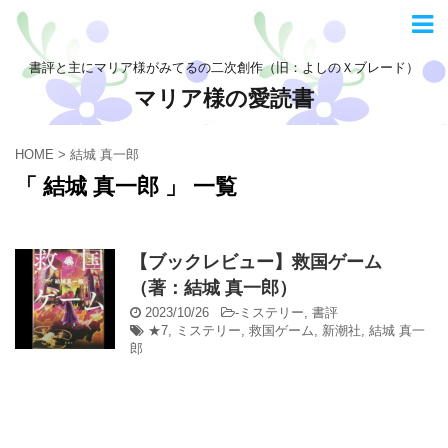
書評と主にマリア様がみてるの二次創作（旧：よしのＸブレード）
マリア様の愛読書
HOME
>
結城 真一郎
「 結城 真一郎 」 一覧
【ブックレビュー】救国ゲーム
（著：結城 真一郎）
2023/10/26
-
ミステリー
,
書評
★7
,
ミステリー
,
救国ゲーム
,
新潮社
,
結城 真一
郎