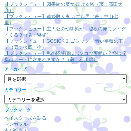
【ブックレビュー】図書館の魔女 霆ける塔（著：高田大
介）
【ブックレビュー】連続殺人鬼 カエル男（著：中山七
里）
【ブックレビュー】主人公の幼馴染が、脇役の俺にグイグ
イくる３（著：駱駝）
【ブックレビュー】GOSICK３ ゴシック・ 青い薔薇の下
で（著：桜庭一樹）
【ブックレビュー】私の怪談師はポンコツ可愛い 2 怪談収
集はデートに含まれますか？（著：石川扇）
アーカイブ
ア
ー
カ
カテゴリー
イ
カ
ブ
テ
ゴ
ブックマーク
リ
ベイスターズを語る
ー
マンガフル
本が好き！