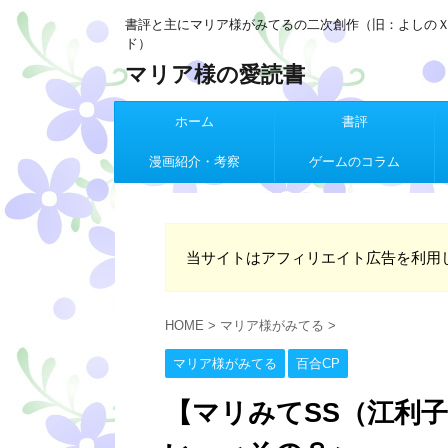
書評と主にマリア様がみてるの二次創作（旧：よしの
ド）
マリア様の愛読書
ホーム
書評
漫画紹介・考察
ゲームのコラム
当サイトはアフィリエイト広告を利用
HOME
>
マリア様がみてる
>
マリア様がみてる
百合CP
【マリみてSS（江利