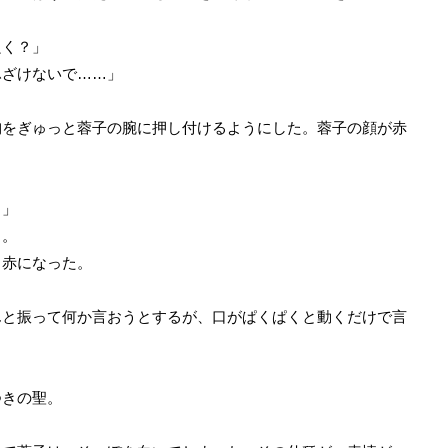
良く？」
ふざけないで……」
をぎゅっと蓉子の腕に押し付けるようにした。蓉子の顔が赤
ら」
る。
赤になった。
と振って何か言おうとするが、口がぱくぱくと動くだけで言
きの聖。