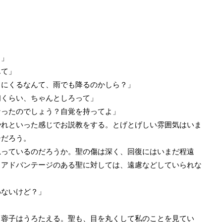
？」
んて」
りにくるなんて、雨でも降るのかしら？」
初くらい、ちゃんとしろって」
なったのでしょう？自覚を持ってよ」
れといった感じでお説教をする。とげとげしい雰囲気はいま
シだろう。
っているのだろうか。聖の傷は深く、回復にはいまだ程遠
。アドバンテージのある聖に対しては、遠慮などしていられな
わないけど？」
蓉子はうろたえる。聖も、目を丸くして私のことを見てい