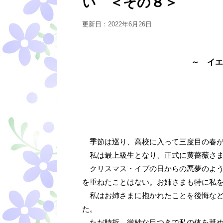
い ＜その８＞
更新日：
2022年6月26日
～ イエ
季節は巡り、高校に入って三度目の春が
私は最上級生となり、正式に黄薔薇さま
クリスマス・イブの日からの悪夢のよう
を重ねたことはない。お姉さまも特に私
私はお姉さまに抱かれたことを後悔など
た。
ただ時折、微妙な目つきで私の体を舐め