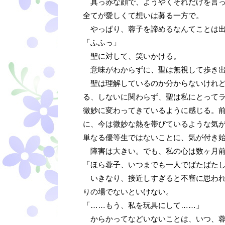
真っ赤な顔で、ようやくそれだけを言っ
全てが愛しくて想いは募る一方で。
やっぱり、蓉子を諦めるなんてことは出
「ふふっ」
聖に対して、笑いかける。
意味がわからずに、聖は無視して歩き出
聖は理解しているのか分からないけれど
る、しないに関わらず、聖は私にとって
微妙に変わってきているように感じる。
に、今は微妙な熱を帯びているような気
単なる優等生ではないことに、気が付き
障害は大きい。でも、私の心は数ヶ月前
「ほら蓉子、いつまでも一人でばたばた
いきなり、接近しすぎると不審に思われ
りの場でないといけない。
「……もう、私を玩具にして……」
からかってなどいないことは、いつ、蓉