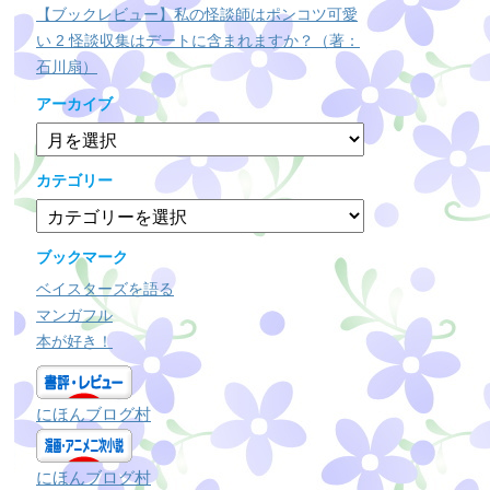
【ブックレビュー】私の怪談師はポンコツ可愛
い 2 怪談収集はデートに含まれますか？（著：
石川扇）
アーカイブ
ア
ー
カ
カテゴリー
イ
カ
ブ
テ
ゴ
ブックマーク
リ
ベイスターズを語る
ー
マンガフル
本が好き！
にほんブログ村
にほんブログ村