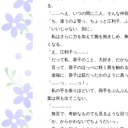
る。
「……へえ、いつの間に二人、そんな仲
「ち、違うのよ聖っ、ちょっと江利子、
「いいじゃない、別に」
私はさらに力を加えて腕を抱きしめ、胸
くなる。
「え、江利子っ……」
「だって私、蓉子のこと、大好き、だか
言って、蓉子のほっぺに軽く唇を触れ
途端に、蓉子は茹だったかのように真っ
「……っ、……っ！」
私の手を振りほどいて、両手をぶんぶん
葉は何も出てこない。
「…………」
無言で、奇妙なものでも見るような目つ
「か、からかわないでちょうだいっ」