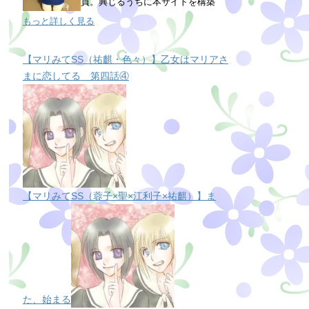
員。興じるうちに本サイトを構築
もっと詳しく見る
【マリみてSS（祐麒・色々）】乙女はマリアさ
まに恋してる 第四話④
【マリみてSS（蓉子×聖×江利子×祐麒）】ま
た、始まる