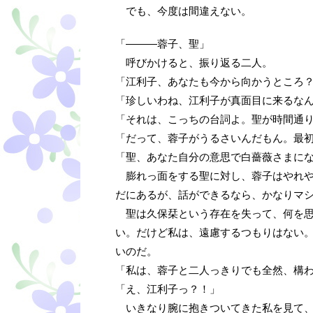
でも、今度は間違えない。
「―――蓉子、聖」
呼びかけると、振り返る二人。
「江利子、あなたも今から向かうところ
「珍しいわね、江利子が真面目に来るな
「それは、こっちの台詞よ。聖が時間通
「だって、蓉子がうるさいんだもん。最
「聖、あなた自分の意思で白薔薇さまに
膨れっ面をする聖に対し、蓉子はやれや
だにあるが、話ができるなら、かなりマ
聖は久保栞という存在を失って、何を思
い。だけど私は、遠慮するつもりはない
いのだ。
「私は、蓉子と二人っきりでも全然、構
「え、江利子っ？！」
いきなり腕に抱きついてきた私を見て、