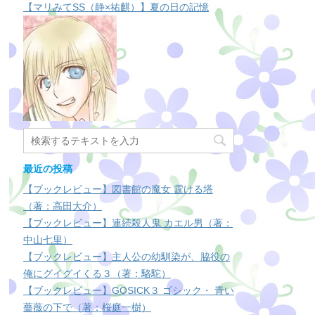
【マリみてSS（静×祐麒）】夏の日の記憶
最近の投稿
【ブックレビュー】図書館の魔女 霆ける塔
（著：高田大介）
【ブックレビュー】連続殺人鬼 カエル男（著：
中山七里）
【ブックレビュー】主人公の幼馴染が、脇役の
俺にグイグイくる３（著：駱駝）
【ブックレビュー】GOSICK３ ゴシック・ 青い
薔薇の下で（著：桜庭一樹）