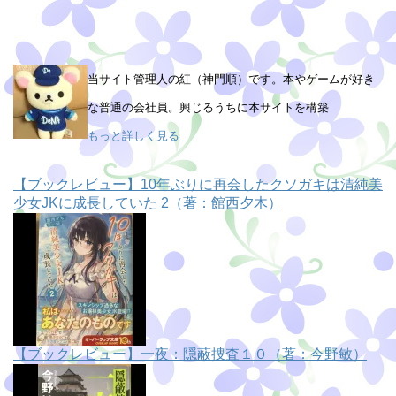
当サイト管理人の紅（神門順）です。本やゲームが好き
な普通の会社員。興じるうちに本サイトを構築
もっと詳しく見る
【ブックレビュー】10年ぶりに再会したクソガキは清純美
少女JKに成長していた 2（著：館西夕木）
【ブックレビュー】一夜：隠蔽捜査１０（著：今野敏）