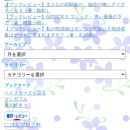
【ブックレビュー】主人公の幼馴染が、脇役の俺にグイグ
イくる３（著：駱駝）
【ブックレビュー】GOSICK３ ゴシック・ 青い薔薇の下
で（著：桜庭一樹）
【ブックレビュー】私の怪談師はポンコツ可愛い 2 怪談収
集はデートに含まれますか？（著：石川扇）
アーカイブ
ア
ー
カ
カテゴリー
イ
カ
ブ
テ
ゴ
ブックマーク
リ
ベイスターズを語る
ー
マンガフル
本が好き！
にほんブログ村