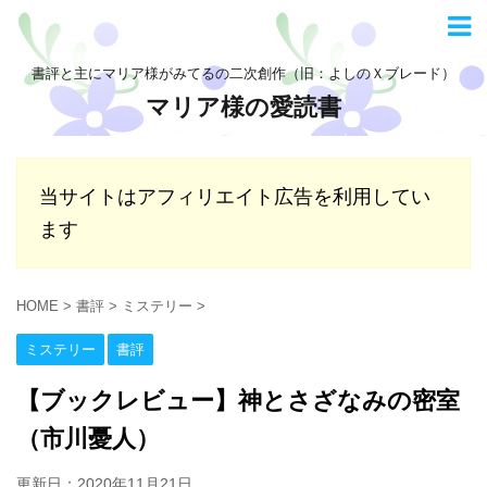
書評と主にマリア様がみてるの二次創作（旧：よしのＸブレード）
マリア様の愛読書
当サイトはアフィリエイト広告を利用してい
ます
HOME
>
書評
>
ミステリー
>
ミステリー
書評
【ブックレビュー】神とさざなみの密室
（市川憂人）
更新日：
2020年11月21日