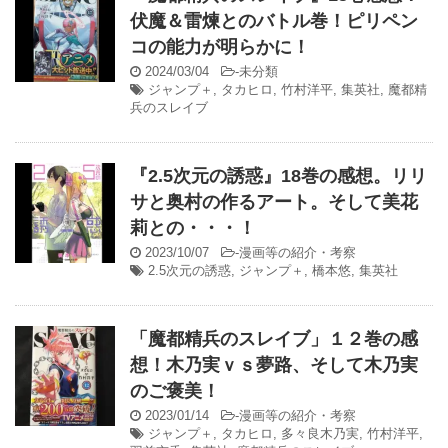
伏魔＆雷煉とのバトル巻！ピリペン
コの能力が明らかに！
2024/03/04
-
未分類
ジャンプ＋
,
タカヒロ
,
竹村洋平
,
集英社
,
魔都精
兵のスレイブ
『2.5次元の誘惑』18巻の感想。リリ
サと奥村の作るアート。そして美花
莉との・・・！
2023/10/07
-
漫画等の紹介・考察
2.5次元の誘惑
,
ジャンプ＋
,
橋本悠
,
集英社
「魔都精兵のスレイブ」１２巻の感
想！木乃実ｖｓ夢路、そして木乃実
のご褒美！
2023/01/14
-
漫画等の紹介・考察
ジャンプ＋
,
タカヒロ
,
多々良木乃実
,
竹村洋平
,