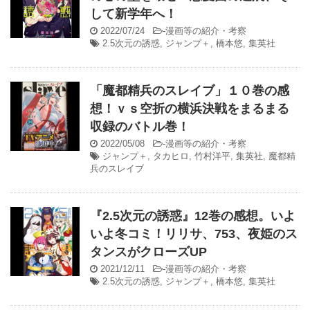
して新学年へ！
2022/07/24
-
漫画等の紹介・考察
2.5次元の誘惑
,
ジャンプ＋
,
橋本悠
,
集英社
「魔都精兵のスレイブ」１０巻の感
想！ｖｓ空折の横浜決戦をまるまる
収録のバトル巻！
2022/05/08
-
漫画等の紹介・考察
ジャンプ＋
,
タカヒロ
,
竹村洋平
,
集英社
,
魔都精
兵のスレイブ
『2.5次元の誘惑』12巻の感想。いよ
いよ冬コミ！リリサ、753、夜姫のス
タンスがクローズUP
2021/12/11
-
漫画等の紹介・考察
2.5次元の誘惑
,
ジャンプ＋
,
橋本悠
,
集英社