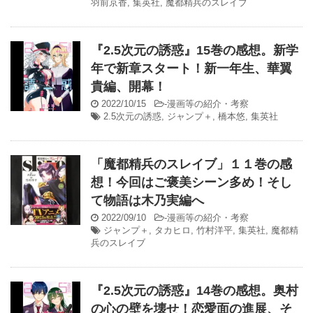
羽前京香
,
集英社
,
魔都精兵のスレイブ
『2.5次元の誘惑』15巻の感想。新学
年で新章スタート！新一年生、華翼
貴編、開幕！
2022/10/15
-
漫画等の紹介・考察
2.5次元の誘惑
,
ジャンプ＋
,
橋本悠
,
集英社
「魔都精兵のスレイブ」１１巻の感
想！今回はご褒美シーン多め！そし
て物語は木乃実編へ
2022/09/10
-
漫画等の紹介・考察
ジャンプ＋
,
タカヒロ
,
竹村洋平
,
集英社
,
魔都精
兵のスレイブ
『2.5次元の誘惑』14巻の感想。奥村
の心の壁を壊せ！恋愛面の進展、そ