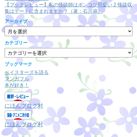
【ブックレビュー】私の怪談師はポンコツ可愛い 2 怪談収
集はデートに含まれますか？（著：石川扇）
アーカイブ
ア
ー
カ
カテゴリー
イ
カ
ブ
テ
ゴ
ブックマーク
リ
ベイスターズを語る
ー
マンガフル
本が好き！
にほんブログ村
にほんブログ村