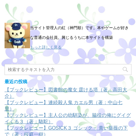
当サイト管理人の紅（神門順）です。本やゲームが好き
な普通の会社員。興じるうちに本サイトを構築
もっと詳しく見る
最近の投稿
【ブックレビュー】図書館の魔女 霆ける塔（著：高田大
介）
【ブックレビュー】連続殺人鬼 カエル男（著：中山七
里）
【ブックレビュー】主人公の幼馴染が、脇役の俺にグイグ
イくる３（著：駱駝）
【ブックレビュー】GOSICK３ ゴシック・ 青い薔薇の下
で（著：桜庭一樹）