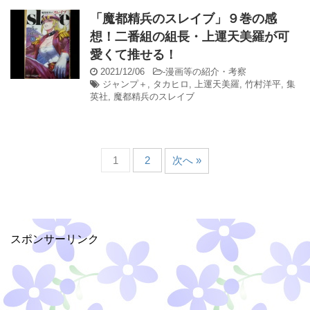
「魔都精兵のスレイブ」９巻の感
想！二番組の組長・上運天美羅が可
愛くて推せる！
2021/12/06
-
漫画等の紹介・考察
ジャンプ＋
,
タカヒロ
,
上運天美羅
,
竹村洋平
,
集
英社
,
魔都精兵のスレイブ
1
2
次へ »
スポンサーリンク