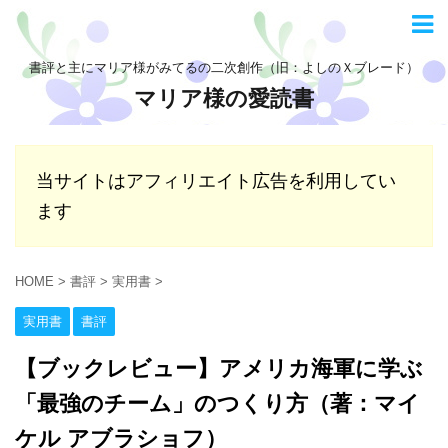
書評と主にマリア様がみてるの二次創作（旧：よしのＸブレード）
マリア様の愛読書
当サイトはアフィリエイト広告を利用してい
ます
HOME
>
書評
>
実用書
>
実用書
書評
【ブックレビュー】アメリカ海軍に学ぶ
「最強のチーム」のつくり方（著：マイ
ケル アブラショフ）