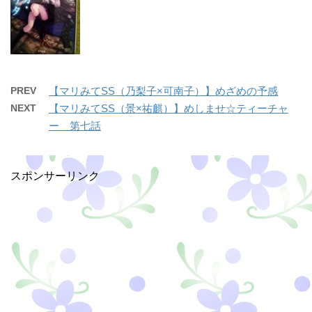
PREV
【マリみてSS（乃梨子×可南子）】めざめの予感
NEXT
【マリみてSS（景×祐麒）】めしませ☆ティーチャ
ー 第七話
スポンサーリンク