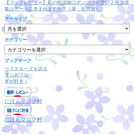
【ブックレビュー】私の怪談師はポンコツ可愛い 2 怪談収
集はデートに含まれますか？（著：石川扇）
アーカイブ
ア
ー
カ
カテゴリー
イ
カ
ブ
テ
ゴ
ブックマーク
リ
ベイスターズを語る
ー
マンガフル
本が好き！
にほんブログ村
にほんブログ村