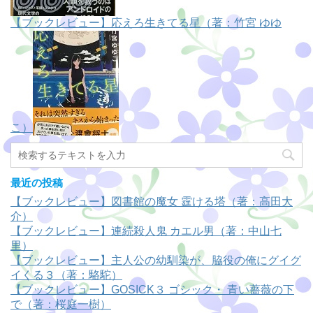
【ブックレビュー】応えろ生きてる星（著：竹宮 ゆゆ
こ）
最近の投稿
【ブックレビュー】図書館の魔女 霆ける塔（著：高田大
介）
【ブックレビュー】連続殺人鬼 カエル男（著：中山七
里）
【ブックレビュー】主人公の幼馴染が、脇役の俺にグイグ
イくる３（著：駱駝）
【ブックレビュー】GOSICK３ ゴシック・ 青い薔薇の下
で（著：桜庭一樹）