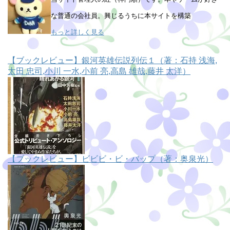
な普通の会社員。興じるうちに本サイトを構築
もっと詳しく見る
【ブックレビュー】銀河英雄伝説列伝１（著：石持 浅海,
太田 忠司,小川 一水,小前 亮,高島 雄哉,藤井 太洋）
【ブックレビュー】ビビビ・ビ・バップ（著：奥泉光）