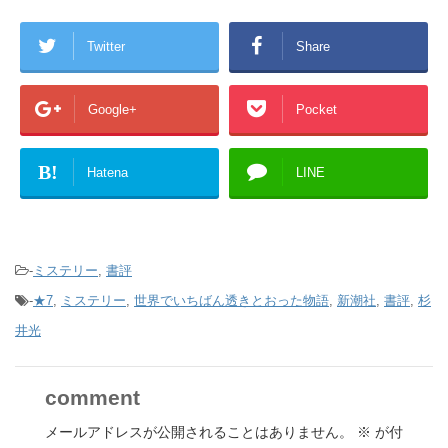
Twitter
Share
Google+
Pocket
B!
Hatena
LINE
-
ミステリー
,
書評
-
★7
,
ミステリー
,
世界でいちばん透きとおった物語
,
新潮社
,
書評
,
杉
井光
comment
メールアドレスが公開されることはありません。
※
が付