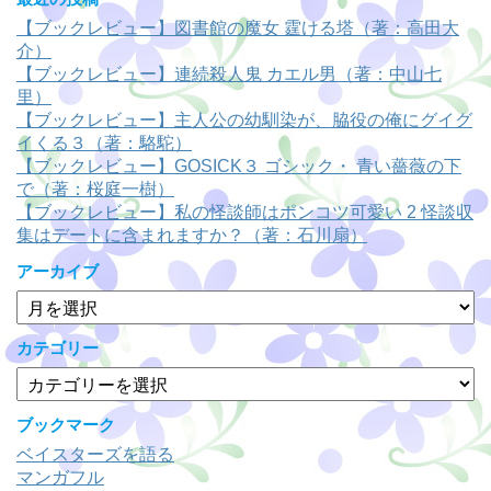
【ブックレビュー】図書館の魔女 霆ける塔（著：高田大
介）
【ブックレビュー】連続殺人鬼 カエル男（著：中山七
里）
【ブックレビュー】主人公の幼馴染が、脇役の俺にグイグ
イくる３（著：駱駝）
【ブックレビュー】GOSICK３ ゴシック・ 青い薔薇の下
で（著：桜庭一樹）
【ブックレビュー】私の怪談師はポンコツ可愛い 2 怪談収
集はデートに含まれますか？（著：石川扇）
アーカイブ
ア
ー
カ
カテゴリー
イ
カ
ブ
テ
ゴ
ブックマーク
リ
ベイスターズを語る
ー
マンガフル