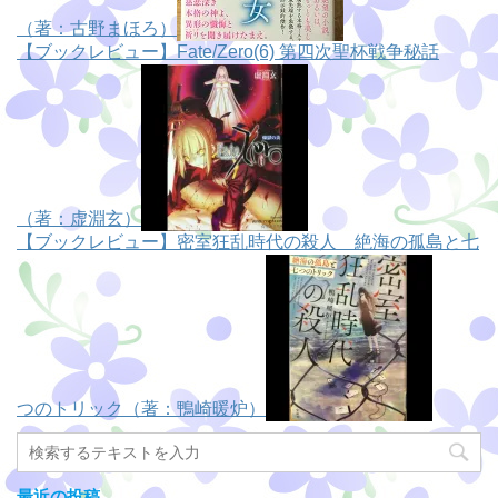
（著：古野まほろ）
【ブックレビュー】Fate/Zero(6) 第四次聖杯戦争秘話
（著：虚淵玄）
【ブックレビュー】密室狂乱時代の殺人 絶海の孤島と七
つのトリック（著：鴨崎暖炉）
最近の投稿