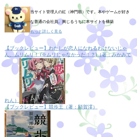
当サイト管理人の紅（神門順）です。本やゲームが好き
な普通の会社員。興じるうちに本サイトを構築
もっと詳しく見る
【ブックレビュー】わたしが恋人になれるわけないじゃ
ん、ムリムリ！ (※ムリじゃなかった！？)（著：みかみて
れん）
【ブックレビュー】競歩王（著：額賀澪）