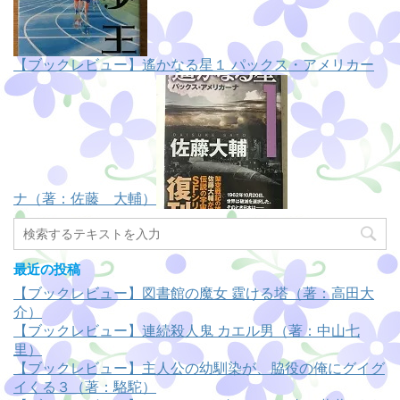
【ブックレビュー】遙かなる星１ パックス・アメリカー
ナ（著：佐藤 大輔）
最近の投稿
【ブックレビュー】図書館の魔女 霆ける塔（著：高田大
介）
【ブックレビュー】連続殺人鬼 カエル男（著：中山七
里）
【ブックレビュー】主人公の幼馴染が、脇役の俺にグイグ
イくる３（著：駱駝）