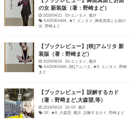
【ブックレビュー】舞面真面とお面
の女 新装版（著：野崎まど）
2020/04/21
-
エンタメ
,
書評
KADOKAWA
,
★7
,
エンタメ
,
舞面真面とお面の
女
,
野崎まど
【ブックレビュー】[映]アムリタ 新
装版（著：野崎まど）
2020/04/16
-
エンタメ
,
書評
KADOKAWA
,
[映]アムリタ
,
★8
,
エンタメ
,
野崎
まど
【ブックレビュー】誤解するカド
（著：野﨑まど,大森望,等）
2019/04/18
-
SF
,
書評
SF
,
★8
,
大森望
,
書評
,
誤解するカド
,
野崎まど