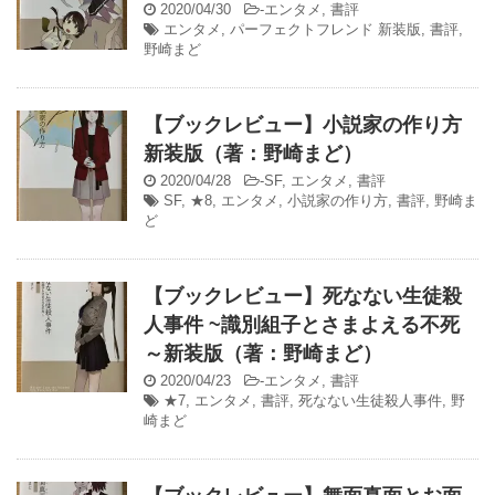
2020/04/30
-
エンタメ
,
書評
エンタメ
,
パーフェクトフレンド 新装版
,
書評
,
野崎まど
【ブックレビュー】小説家の作り方
新装版（著：野崎まど）
2020/04/28
-
SF
,
エンタメ
,
書評
SF
,
★8
,
エンタメ
,
小説家の作り方
,
書評
,
野崎ま
ど
【ブックレビュー】死なない生徒殺
人事件 ~識別組子とさまよえる不死
～新装版（著：野崎まど）
2020/04/23
-
エンタメ
,
書評
★7
,
エンタメ
,
書評
,
死なない生徒殺人事件
,
野
崎まど