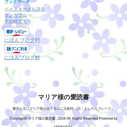
ゴ
ブックマーク
リ
ベイスターズを語る
ー
マンガフル
本が好き！
にほんブログ村
にほんブログ村
マリア様の愛読書
書評と主にマリア様がみてるの二次創作（旧：よしのＸブレード）
Copyright© マリア様の愛読書 , 2026 All Rights Reserved Powered by