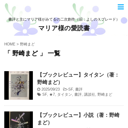
書評と主にマリア様がみてるの二次創作（旧：よしのＸブレード）
マリア様の愛読書
HOME
>
野崎まど
「 野崎まど 」 一覧
【ブックレビュー】タイタン（著：
野崎まど）
2025/09/23
-
SF
,
書評
SF
,
★7
,
タイタン
,
書評
,
講談社
,
野崎まど
【ブックレビュー】小説（著：野崎
まど）