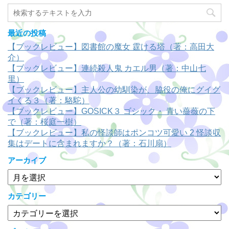
最近の投稿
【ブックレビュー】図書館の魔女 霆ける塔（著：高田大
介）
【ブックレビュー】連続殺人鬼 カエル男（著：中山七
里）
【ブックレビュー】主人公の幼馴染が、脇役の俺にグイグ
イくる３（著：駱駝）
【ブックレビュー】GOSICK３ ゴシック・ 青い薔薇の下
で（著：桜庭一樹）
【ブックレビュー】私の怪談師はポンコツ可愛い 2 怪談収
集はデートに含まれますか？（著：石川扇）
アーカイブ
ア
ー
カ
カテゴリー
イ
カ
ブ
テ