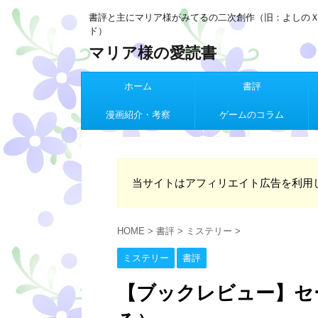
書評と主にマリア様がみてるの二次創作（旧：よしの
ド）
マリア様の愛読書
ホーム
書評
漫画紹介・考察
ゲームのコラム
当サイトはアフィリエイト広告を利用
HOME
>
書評
>
ミステリー
>
ミステリー
書評
【ブックレビュー】セ