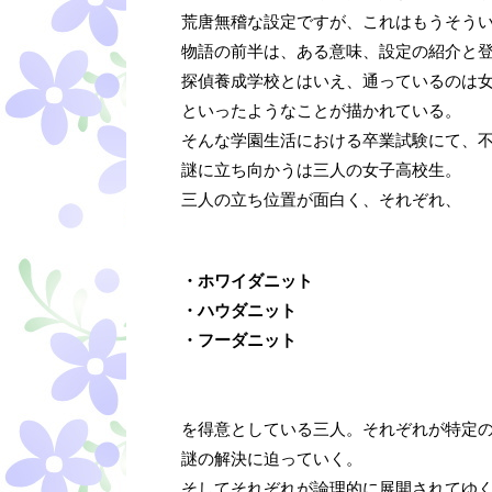
荒唐無稽な設定ですが、これはもうそう
物語の前半は、ある意味、設定の紹介と
探偵養成学校とはいえ、通っているのは
といったようなことが描かれている。
そんな学園生活における卒業試験にて、
謎に立ち向かうは三人の女子高校生。
三人の立ち位置が面白く、それぞれ、
・ホワイダニット
・ハウダニット
・フーダニット
を得意としている三人。それぞれが特定
謎の解決に迫っていく。
そしてそれぞれが論理的に展開されてゆ