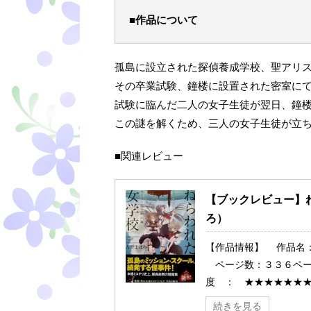
■作品について
孤島に設立された探偵養成学校、聖アリ
その卒業試験、鐘楼に設置された密室に
試験に臨んだ二人の女子生徒が翌日、鐘
この謎を解くため、三人の女子生徒が立
■関連レビュー
【ブックレビュー】
ろ）
【作品情報】 作品名：
ページ数：３３６ペー
度 ： ★★★★★★★☆
続きを見る