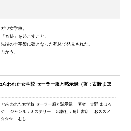
スガワ女学校。
て「奇跡」を起こすこと。
楼先端の十字架に磔となった死体で発見された。
ち向かう。
ねらわれた女学校 セーラー服と黙示録（著：古野まほ
ねらわれた女学校 セーラー服と黙示録 著者：古野 まほろ
ジ ジャンル：ミステリー 出版社：角川書店 おススメ
☆☆ むし ...