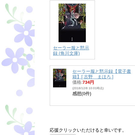
セーラー服と黙示
録 (角川文庫)
セーラー服と黙示録【電子書
籍】[ 古野 まほろ ]
価格:
734円
(2018/12/8 10:01時点)
感想(0件)
応援クリックいただけると幸いです。