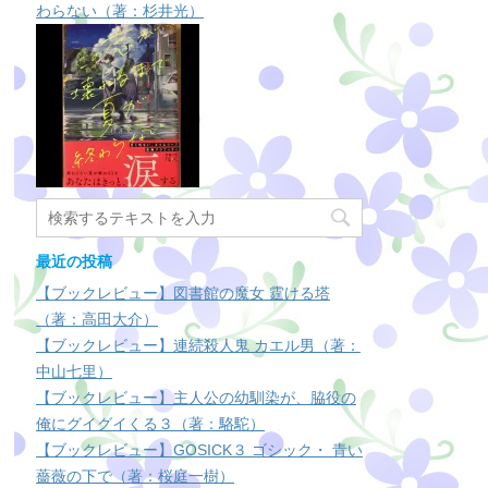
わらない（著：杉井光）
最近の投稿
【ブックレビュー】図書館の魔女 霆ける塔
（著：高田大介）
【ブックレビュー】連続殺人鬼 カエル男（著：
中山七里）
【ブックレビュー】主人公の幼馴染が、脇役の
俺にグイグイくる３（著：駱駝）
【ブックレビュー】GOSICK３ ゴシック・ 青い
薔薇の下で（著：桜庭一樹）