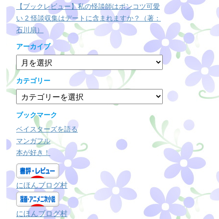
【ブックレビュー】私の怪談師はポンコツ可愛
い 2 怪談収集はデートに含まれますか？（著：
石川扇）
アーカイブ
ア
ー
カ
カテゴリー
イ
カ
ブ
テ
ゴ
ブックマーク
リ
ベイスターズを語る
ー
マンガフル
本が好き！
にほんブログ村
にほんブログ村