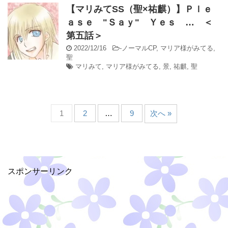
【マリみてSS（聖×祐麒）】Ｐｌｅ
ａｓｅ "Ｓａｙ" Ｙｅｓ … ＜
第五話＞
2022/12/16
-
ノーマルCP
,
マリア様がみてる
,
聖
マリみて
,
マリア様がみてる
,
景
,
祐麒
,
聖
1
2
…
9
次へ »
スポンサーリンク