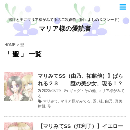
書評と主にマリア様がみてるの二次創作（旧：よしのＸブレード）
マリア様の愛読書
HOME
>
聖
「 聖 」 一覧
マリみてSS（由乃、祐麒他）】ぱら
れる２３ 謎の美少女、現る！？
2023/03/29
-
ギャグ・その他
,
マリア様がみて
る
マリみて
,
マリア様がみてる
,
景
,
桂
,
由乃
,
真美
,
祐麒
,
聖
【マリみてSS（江利子）】イエロー