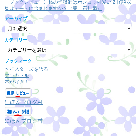
【ブックレビュー】私の怪談師はポンコツ可愛い 2 怪談収
集はデートに含まれますか？（著：石川扇）
アーカイブ
ア
ー
カ
カテゴリー
イ
カ
ブ
テ
ゴ
ブックマーク
リ
ベイスターズを語る
ー
マンガフル
本が好き！
にほんブログ村
にほんブログ村