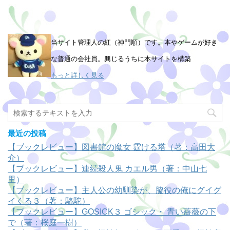
当サイト管理人の紅（神門順）です。本やゲームが好き
な普通の会社員。興じるうちに本サイトを構築
もっと詳しく見る
最近の投稿
【ブックレビュー】図書館の魔女 霆ける塔（著：高田大
介）
【ブックレビュー】連続殺人鬼 カエル男（著：中山七
里）
【ブックレビュー】主人公の幼馴染が、脇役の俺にグイグ
イくる３（著：駱駝）
【ブックレビュー】GOSICK３ ゴシック・ 青い薔薇の下
で（著：桜庭一樹）