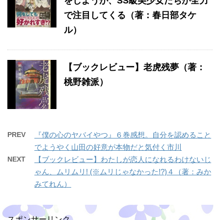
をしようが、SS級美少女たちが全力
で注目してくる（著：春日部タケ
ル）
【ブックレビュー】老虎残夢（著：
桃野雑派）
PREV
『僕の心のヤバイやつ』６巻感想。自分を認めること
でようやく山田の好意が本物だと気付く市川
NEXT
【ブックレビュー】わたしが恋人になれるわけないじ
ゃん、ムリムリ! (※ムリじゃなかった!?)４（著：みか
みてれん）
スポンサーリンク