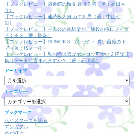
【ブックレビュー】図書館の魔女 霆ける塔（著：高田大
介）
【ブックレビュー】連続殺人鬼 カエル男（著：中山七
里）
【ブックレビュー】主人公の幼馴染が、脇役の俺にグイグ
イくる３（著：駱駝）
【ブックレビュー】GOSICK３ ゴシック・ 青い薔薇の下
で（著：桜庭一樹）
【ブックレビュー】私の怪談師はポンコツ可愛い 2 怪談収
集はデートに含まれますか？（著：石川扇）
アーカイブ
ア
ー
カ
カテゴリー
イ
カ
ブ
テ
ゴ
ブックマーク
リ
ベイスターズを語る
ー
マンガフル
本が好き！