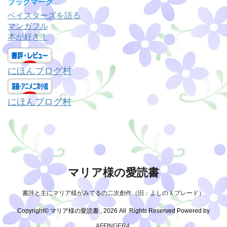
ゴ
ブックマーク
リ
ベイスターズを語る
ー
マンガフル
本が好き！
にほんブログ村
にほんブログ村
マリア様の愛読書
書評と主にマリア様がみてるの二次創作（旧：よしのＸブレード）
Copyright© マリア様の愛読書 , 2026 All Rights Reserved Powered by
AFFINGER4
.