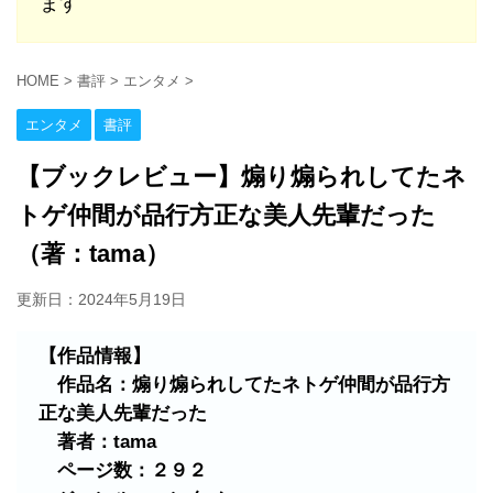
ます
HOME
>
書評
>
エンタメ
>
エンタメ
書評
【ブックレビュー】煽り煽られしてたネ
トゲ仲間が品行方正な美人先輩だった
（著：tama）
更新日：
2024年5月19日
【作品情報】
作品名：煽り煽られしてたネトゲ仲間が品行方
正な美人先輩だった
著者：tama
ページ数：２９２