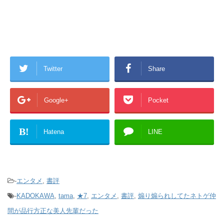
Twitter
Share
Google+
Pocket
B!
Hatena
LINE
-
エンタメ
,
書評
-
KADOKAWA
,
tama
,
★7
,
エンタメ
,
書評
,
煽り煽られしてたネトゲ仲
間が品行方正な美人先輩だった