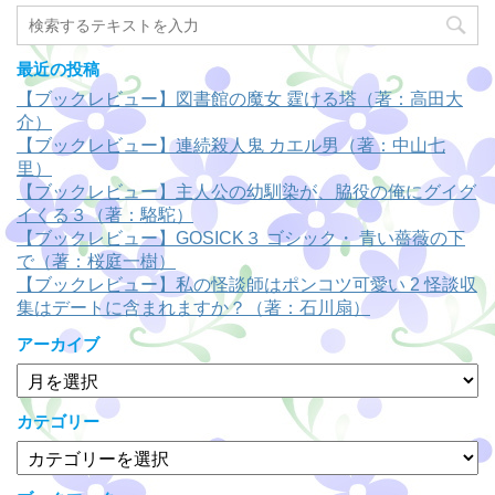
最近の投稿
【ブックレビュー】図書館の魔女 霆ける塔（著：高田大
介）
【ブックレビュー】連続殺人鬼 カエル男（著：中山七
里）
【ブックレビュー】主人公の幼馴染が、脇役の俺にグイグ
イくる３（著：駱駝）
【ブックレビュー】GOSICK３ ゴシック・ 青い薔薇の下
で（著：桜庭一樹）
【ブックレビュー】私の怪談師はポンコツ可愛い 2 怪談収
集はデートに含まれますか？（著：石川扇）
アーカイブ
ア
ー
カ
カテゴリー
イ
カ
ブ
テ