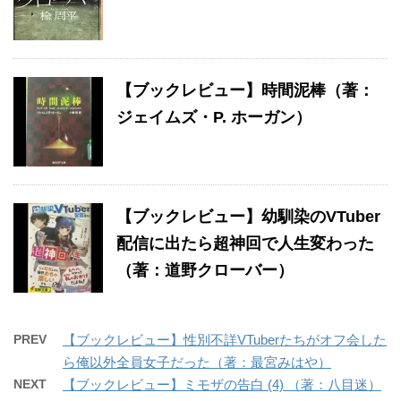
【ブックレビュー】時間泥棒（著：
ジェイムズ・P. ホーガン）
【ブックレビュー】幼馴染のVTuber
配信に出たら超神回で人生変わった
（著：道野クローバー）
PREV
【ブックレビュー】性別不詳VTuberたちがオフ会した
ら俺以外全員女子だった（著：最宮みはや）
NEXT
【ブックレビュー】ミモザの告白 (4) （著：八目迷）