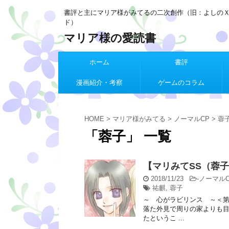
書評と主にマリア様がみてるの二次創作（旧：よしの
ド）
マリア様の愛読書
ホーム
書評
漫画紹介・考察
ゲームのコラム
HOME
>
マリア様がみてる
>
ノーマルCP
>
蓉
「蓉子」 一覧
【マリみてSS（蓉
2018/11/23
-
ノーマルC
祐麒
,
蓉子
～ 心がラビリンス ～＜
落た外見で周りの家よりも
たというこ ...