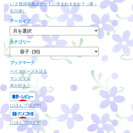
い 2 怪談収集はデートに含まれますか？（著：
石川扇）
アーカイブ
ア
ー
カ
カテゴリー
イ
カ
ブ
テ
ゴ
ブックマーク
リ
ベイスターズを語る
ー
マンガフル
本が好き！
にほんブログ村
にほんブログ村