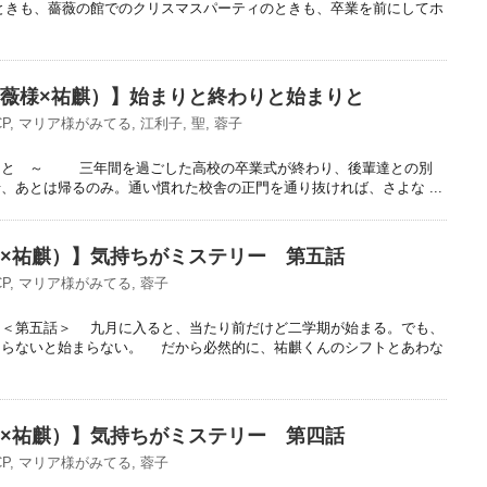
ときも、薔薇の館でのクリスマスパーティのときも、卒業を前にしてホ
薔薇様×祐麒）】始まりと終わりと始まりと
P
,
マリア様がみてる
,
江利子
,
聖
,
蓉子
りと ～ 三年間を過ごした高校の卒業式が終わり、後輩達との別
、あとは帰るのみ。通い慣れた校舎の正門を通り抜ければ、さよな ...
子×祐麒）】気持ちがミステリー 第五話
P
,
マリア様がみてる
,
蓉子
～＜第五話＞ 九月に入ると、当たり前だけど二学期が始まる。でも、
ならないと始まらない。 だから必然的に、祐麒くんのシフトとあわな
子×祐麒）】気持ちがミステリー 第四話
P
,
マリア様がみてる
,
蓉子