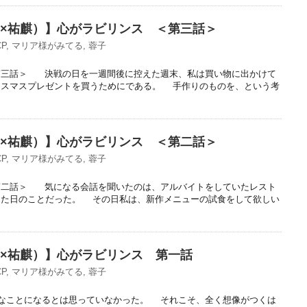
子×祐麒）】心がラビリンス ＜第三話＞
P
,
マリア様がみてる
,
蓉子
第三話＞ 決戦の日を一週間後に控えた週末、私は買い物に出かけて
リスマスプレゼントを買うためにである。 手作りのものを、という考
子×祐麒）】心がラビリンス ＜第二話＞
P
,
マリア様がみてる
,
蓉子
第二話＞ 気になる会話を聞いたのは、アルバイトをしていたレスト
けた日のことだった。 その日私は、新作メニューの試食をして欲しい
子×祐麒）】心がラビリンス 第一話
P
,
マリア様がみてる
,
蓉子
ことになるとは思っていなかった。 それこそ、全く想像がつくは