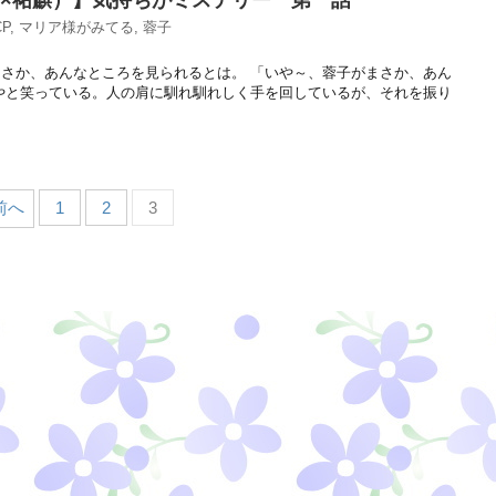
子×祐麒）】気持ちがミステリー 第一話
P
,
マリア様がみてる
,
蓉子
さか、あんなところを見られるとは。 「いや～、蓉子がまさか、あん
やと笑っている。人の肩に馴れ馴れしく手を回しているが、それを振り
 前へ
1
2
3