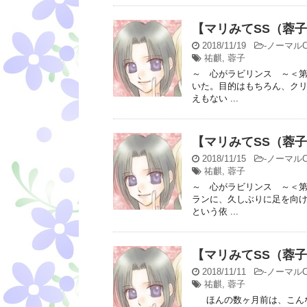
【マリみてSS（蓉
2018/11/19
-
ノーマルC
祐麒
,
蓉子
～ 心がラビリンス ～＜
いた。目的はもちろん、ク
えもない ...
【マリみてSS（蓉
2018/11/15
-
ノーマルC
祐麒
,
蓉子
～ 心がラビリンス ～＜
ランに、久しぶりに足を向
という依 ...
【マリみてSS（蓉
2018/11/11
-
ノーマルC
祐麒
,
蓉子
ほんの数ヶ月前は、こんな