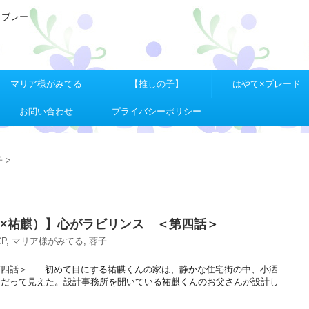
Ｘブレー
マリア様がみてる
【推しの子】
はやて×ブレード
お問い合わせ
プライバシーポリシー
子
>
子×祐麒）】心がラビリンス ＜第四話＞
P
,
マリア様がみてる
,
蓉子
第四話＞ 初めて目にする祐麒くんの家は、静かな住宅街の中、小洒
目だって見えた。設計事務所を開いている祐麒くんのお父さんが設計し