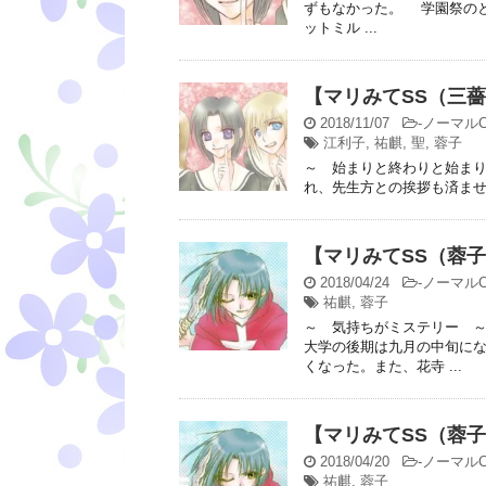
ずもなかった。 学園祭の
ットミル ...
【マリみてSS（三
2018/11/07
-
ノーマルC
江利子
,
祐麒
,
聖
,
蓉子
～ 始まりと終わりと始ま
れ、先生方との挨拶も済ませ
【マリみてSS（蓉
2018/04/24
-
ノーマルC
祐麒
,
蓉子
～ 気持ちがミステリー 
大学の後期は九月の中旬に
くなった。また、花寺 ...
【マリみてSS（蓉
2018/04/20
-
ノーマルC
祐麒
,
蓉子