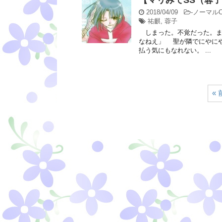
【マリみてSS（蓉
2018/04/09
-
ノーマルC
祐麒
,
蓉子
しまった。不覚だった。ま
なねえ」 聖が隣でにやに
払う気にもなれない。 ...
«