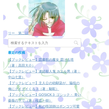
リー 第二話
最近の投稿
【ブックレビュー】図書館の魔女 霆ける塔
（著：高田大介）
【ブックレビュー】連続殺人鬼 カエル男（著：
中山七里）
【ブックレビュー】主人公の幼馴染が、脇役の
俺にグイグイくる３（著：駱駝）
【ブックレビュー】GOSICK３ ゴシック・ 青い
薔薇の下で（著：桜庭一樹）
【ブックレビュー】私の怪談師はポンコツ可愛