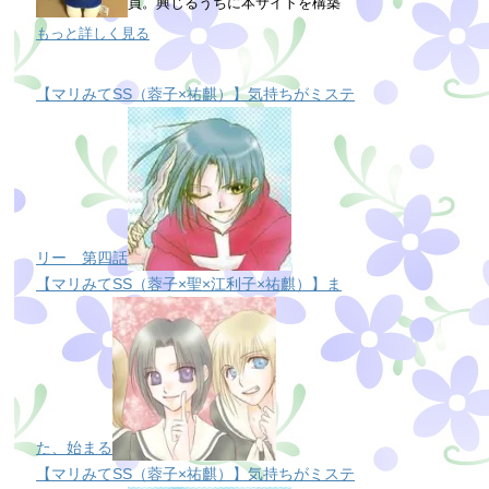
員。興じるうちに本サイトを構築
もっと詳しく見る
【マリみてSS（蓉子×祐麒）】気持ちがミステ
リー 第四話
【マリみてSS（蓉子×聖×江利子×祐麒）】ま
た、始まる
【マリみてSS（蓉子×祐麒）】気持ちがミステ