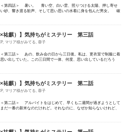
～＜第四話＞ 暑い。 青い空、白い雲、照りつける太陽、押し寄せ
熱い砂、響き渡る歓声、そして思い思いの水着に身を包んだ男女。 確
子×祐麒）】気持ちがミステリー 第三話
P
,
マリア様がみてる
,
蓉子
～＜第三話＞ あの、飲み会の日から三日後。私は、更衣室で制服に着
を思い出していた。この三日間で一体、何度、思い出しているだろう
子×祐麒）】気持ちがミステリー 第二話
P
,
マリア様がみてる
,
蓉子
～＜第二話＞ アルバイトをはじめて、早くも二週間が過ぎようとして
、まだ一番の新米なのだけれど。それなのに、なぜか知らないけれど、