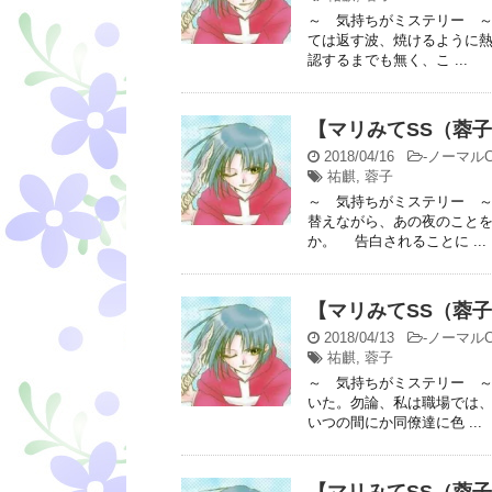
～ 気持ちがミステリー 
ては返す波、焼けるように
認するまでも無く、こ ...
【マリみてSS（蓉
2018/04/16
-
ノーマルC
祐麒
,
蓉子
～ 気持ちがミステリー 
替えながら、あの夜のこと
か。 告白されることに ...
【マリみてSS（蓉
2018/04/13
-
ノーマルC
祐麒
,
蓉子
～ 気持ちがミステリー 
いた。勿論、私は職場では
いつの間にか同僚達に色 ...