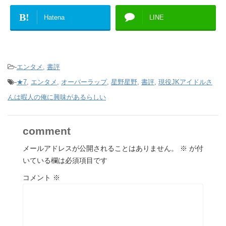
B!
Hatena
LINE
-
エンタメ
,
書評
-
★7
,
エンタメ
,
オーバーラップ
,
星野星野
,
書評
,
現役JKアイドルさ
んは暇人の俺に興味があるらしい
comment
メールアドレスが公開されることはありません。
※
が付
いている欄は必須項目です
コメント
※