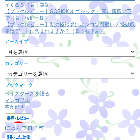
イくる３（著：駱駝）
【ブックレビュー】GOSICK３ ゴシック・ 青い薔薇の下
で（著：桜庭一樹）
【ブックレビュー】私の怪談師はポンコツ可愛い 2 怪談収
集はデートに含まれますか？（著：石川扇）
アーカイブ
ア
ー
カ
カテゴリー
イ
カ
ブ
テ
ゴ
ブックマーク
リ
ベイスターズを語る
ー
マンガフル
本が好き！
にほんブログ村