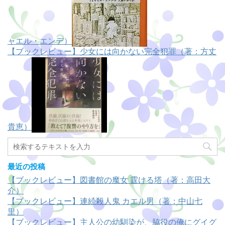
ャエル・エンデ）
【ブックレビュー】少女には向かない完全犯罪（著：方丈
貴恵）
最近の投稿
【ブックレビュー】図書館の魔女 霆ける塔（著：高田大
介）
【ブックレビュー】連続殺人鬼 カエル男（著：中山七
里）
【ブックレビュー】主人公の幼馴染が、脇役の俺にグイグ