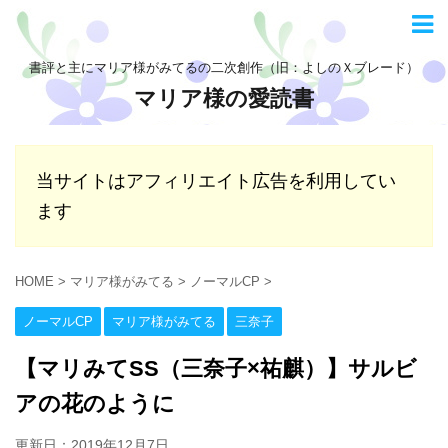
書評と主にマリア様がみてるの二次創作（旧：よしのＸブレード）
マリア様の愛読書
当サイトはアフィリエイト広告を利用してい
ます
HOME
>
マリア様がみてる
>
ノーマルCP
>
ノーマルCP
マリア様がみてる
三奈子
【マリみてSS（三奈子×祐麒）】サルビ
アの花のように
更新日：
2019年12月7日