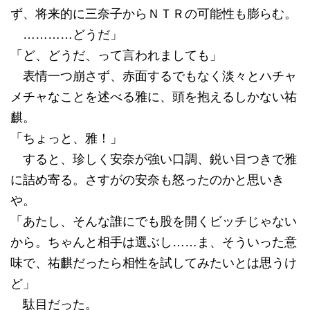
ず、将来的に三奈子からＮＴＲの可能性も膨らむ。
…………どうだ」
「ど、どうだ、って言われましても」
表情一つ崩さず、赤面するでもなく淡々とハチャ
メチャなことを述べる雅に、頭を抱えるしかない祐
麒。
「ちょっと、雅！」
すると、珍しく安奈が強い口調、鋭い目つきで雅
に詰め寄る。さすがの安奈も怒ったのかと思いき
や。
「あたし、そんな誰にでも股を開くビッチじゃない
から。ちゃんと相手は選ぶし……ま、そういった意
味で、祐麒だったら相性を試してみたいとは思うけ
ど」
駄目だった。