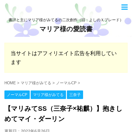
書評と主にマリア様がみてるの二次創作（旧：よしのＸブレード）
マリア様の愛読書
当サイトはアフィリエイト広告を利用してい
ます
HOME
>
マリア様がみてる
>
ノーマルCP
>
ノーマルCP
マリア様がみてる
三奈子
【マリみてSS（三奈子×祐麒）】抱きし
めてマイ・ダーリン
更新日：
2022年6月26日