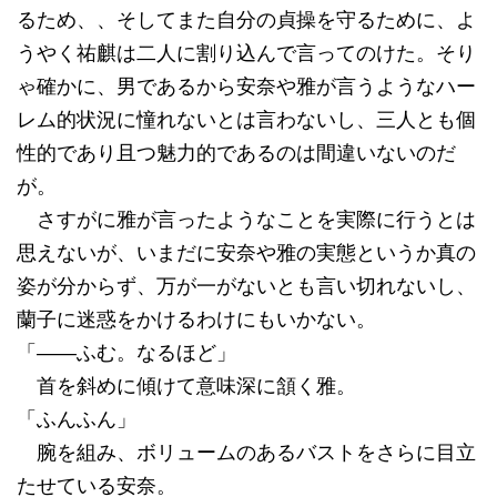
るため、、そしてまた自分の貞操を守るために、よ
うやく祐麒は二人に割り込んで言ってのけた。そり
ゃ確かに、男であるから安奈や雅が言うようなハー
レム的状況に憧れないとは言わないし、三人とも個
性的であり且つ魅力的であるのは間違いないのだ
が。
さすがに雅が言ったようなことを実際に行うとは
思えないが、いまだに安奈や雅の実態というか真の
姿が分からず、万が一がないとも言い切れないし、
蘭子に迷惑をかけるわけにもいかない。
「――ふむ。なるほど」
首を斜めに傾けて意味深に頷く雅。
「ふんふん」
腕を組み、ボリュームのあるバストをさらに目立
たせている安奈。