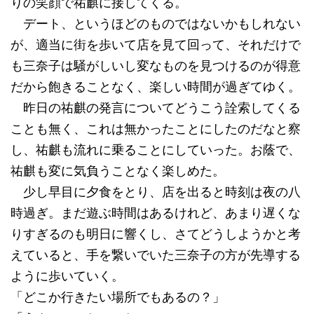
りの笑顔で祐麒に接してくる。
デート、というほどのものではないかもしれない
が、適当に街を歩いて店を見て回って、それだけで
も三奈子は騒がしいし変なものを見つけるのが得意
だから飽きることなく、楽しい時間が過ぎてゆく。
昨日の祐麒の発言についてどうこう詮索してくる
ことも無く、これは無かったことにしたのだなと察
し、祐麒も流れに乗ることにしていった。お蔭で、
祐麒も変に気負うことなく楽しめた。
少し早目に夕食をとり、店を出ると時刻は夜の八
時過ぎ。まだ遊ぶ時間はあるけれど、あまり遅くな
りすぎるのも明日に響くし、さてどうしようかと考
えていると、手を繋いでいた三奈子の方が先導する
ように歩いていく。
「どこか行きたい場所でもあるの？」