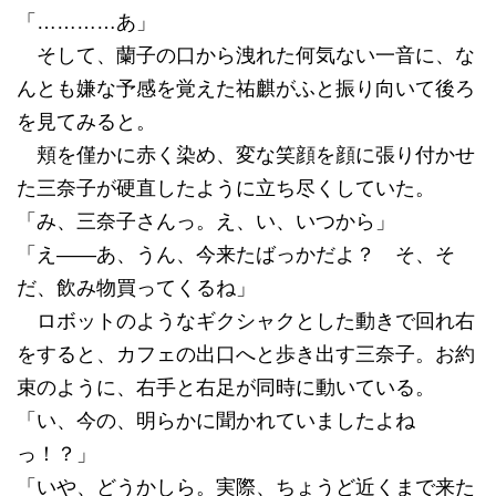
「…………あ」
そして、蘭子の口から洩れた何気ない一音に、な
んとも嫌な予感を覚えた祐麒がふと振り向いて後ろ
を見てみると。
頬を僅かに赤く染め、変な笑顔を顔に張り付かせ
た三奈子が硬直したように立ち尽くしていた。
「み、三奈子さんっ。え、い、いつから」
「え――あ、うん、今来たばっかだよ？ そ、そ
だ、飲み物買ってくるね」
ロボットのようなギクシャクとした動きで回れ右
をすると、カフェの出口へと歩き出す三奈子。お約
束のように、右手と右足が同時に動いている。
「い、今の、明らかに聞かれていましたよね
っ！？」
「いや、どうかしら。実際、ちょうど近くまで来た