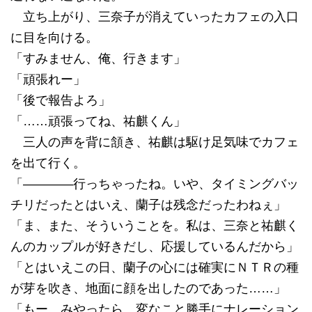
立ち上がり、三奈子が消えていったカフェの入口
に目を向ける。
「すみません、俺、行きます」
「頑張れー」
「後で報告よろ」
「……頑張ってね、祐麒くん」
三人の声を背に頷き、祐麒は駆け足気味でカフェ
を出て行く。
「――――行っちゃったね。いや、タイミングバッ
チリだったとはいえ、蘭子は残念だったわねぇ」
「ま、また、そういうことを。私は、三奈と祐麒く
んのカップルが好きだし、応援しているんだから」
「とはいえこの日、蘭子の心には確実にＮＴＲの種
が芽を吹き、地面に顔を出したのであった……」
「もー、みやったら、変なこと勝手にナレーション