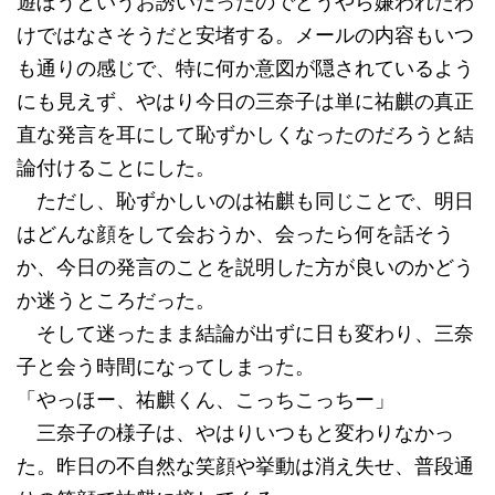
遊ぼうというお誘いだったのでどうやら嫌われたわ
けではなさそうだと安堵する。メールの内容もいつ
も通りの感じで、特に何か意図が隠されているよう
にも見えず、やはり今日の三奈子は単に祐麒の真正
直な発言を耳にして恥ずかしくなったのだろうと結
論付けることにした。
ただし、恥ずかしいのは祐麒も同じことで、明日
はどんな顔をして会おうか、会ったら何を話そう
か、今日の発言のことを説明した方が良いのかどう
か迷うところだった。
そして迷ったまま結論が出ずに日も変わり、三奈
子と会う時間になってしまった。
「やっほー、祐麒くん、こっちこっちー」
三奈子の様子は、やはりいつもと変わりなかっ
た。昨日の不自然な笑顔や挙動は消え失せ、普段通