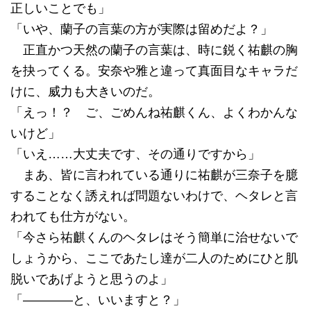
正しいことでも」
「いや、蘭子の言葉の方が実際は留めだよ？」
正直かつ天然の蘭子の言葉は、時に鋭く祐麒の胸
を抉ってくる。安奈や雅と違って真面目なキャラだ
けに、威力も大きいのだ。
「えっ！？ ご、ごめんね祐麒くん、よくわかんな
いけど」
「いえ……大丈夫です、その通りですから」
まあ、皆に言われている通りに祐麒が三奈子を臆
することなく誘えれば問題ないわけで、ヘタレと言
われても仕方がない。
「今さら祐麒くんのヘタレはそう簡単に治せないで
しょうから、ここであたし達が二人のためにひと肌
脱いであげようと思うのよ」
「――――と、いいますと？」