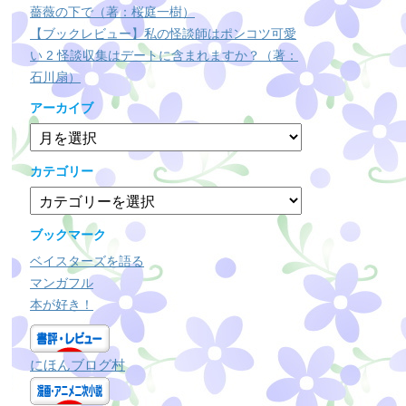
薔薇の下で（著：桜庭一樹）
【ブックレビュー】私の怪談師はポンコツ可愛
い 2 怪談収集はデートに含まれますか？（著：
石川扇）
アーカイブ
ア
ー
カ
カテゴリー
イ
カ
ブ
テ
ゴ
ブックマーク
リ
ベイスターズを語る
ー
マンガフル
本が好き！
にほんブログ村