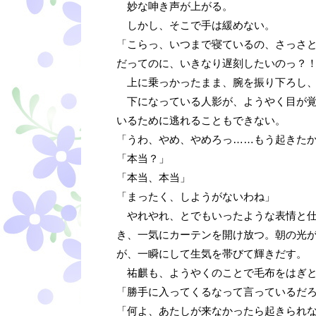
妙な呻き声が上がる。
しかし、そこで手は緩めない。
「こらっ、いつまで寝ているの、さっさ
だってのに、いきなり遅刻したいのっ？
上に乗っかったまま、腕を振り下ろし、
下になっている人影が、ようやく目が覚
いるために逃れることもできない。
「うわ、やめ、やめろっ……もう起きた
「本当？」
「本当、本当」
「まったく、しようがないわね」
やれやれ、とでもいったような表情と仕
き、一気にカーテンを開け放つ。朝の光
が、一瞬にして生気を帯びて輝きだす。
祐麒も、ようやくのことで毛布をはぎと
「勝手に入ってくるなって言っているだ
「何よ、あたしが来なかったら起きられ