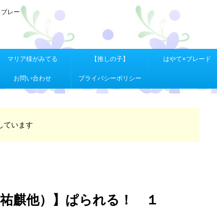
Ｘブレー
マリア様がみてる
【推しの子】
はやて×ブレード
お問い合わせ
プライバシーポリシー
しています
、祐麒他）】ぱられる！ １