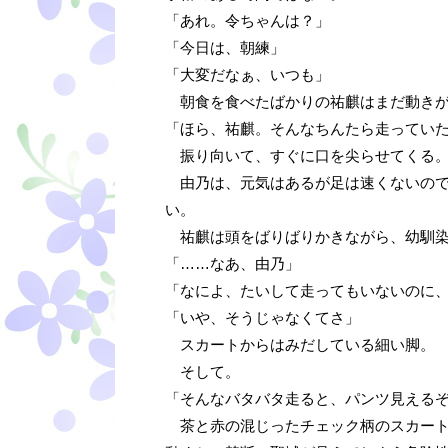
「あれ。令ちゃんは？」
「今日は、朝練」
「大変だなぁ、いつも」
朝食を食べたばかりの祐麒はまだ動きが
「ほら、祐麒。そんなちんたら走ってい
振り向いて、すぐに口を尖らせてくる
由乃は、元気はあるが足は速くないので
い。
祐麒は頭をばりばりかきながら、幼馴染
「……なあ、由乃」
「なによ、たいして走ってもいないのに
「いや、そうじゃなくてさ」
スカートからはみだしている細い脚。
そして。
「そんなバタバタ走ると、パンツ見える
茶と赤の混じったチェック柄のスカート