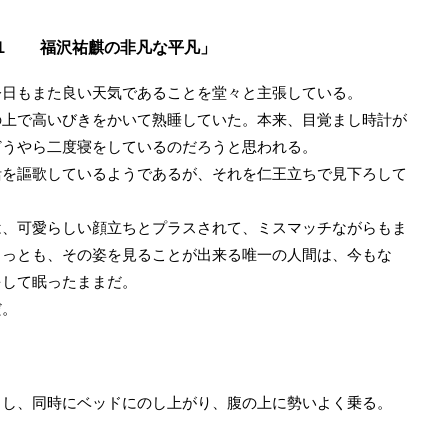
１ 福沢祐麒の非凡な平凡」
日もまた良い天気であることを堂々と主張している。
上で高いびきをかいて熟睡していた。本来、目覚まし時計が
どうやら二度寝をしているのだろうと思われる。
を謳歌しているようであるが、それを仁王立ちで見下ろして
、可愛らしい顔立ちとプラスされて、ミスマッチながらもま
もっとも、その姿を見ることが出来る唯一の人間は、今もな
をして眠ったままだ。
だ。
」
し、同時にベッドにのし上がり、腹の上に勢いよく乗る。