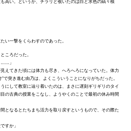
性も高い。というか、チラリと覗いたのは白と水色の縞々模
たい一撃をくらわすのであった。
ところだった。
メ……」
見えてきた頃には体力も尽き、へろへろになっていた。体力
け"で突き進む由乃は、よくこういうことになりがちだった。
うにして教室に辿り着いたのは、まさに遅刻ギリギリのタイ
間目の古典の授業をこなし、ようやくのことで最初の休み時間
間となるとたちまち活力を取り戻すというもので、その際た
校ですか」