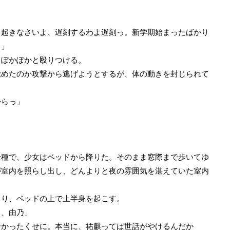
と起きなさいよ、遅刻するわよ遅刻っ。新学期始まったばかり
！」
ぽかぽかと殴りつける。
めたのか攻撃から逃げようとするが、体の動きを封じられて
からっ」
種で、少女はベッドから降りた。そのまま窓際まで歩いてゆ
が室内を照らし出し、どんよりと夜の雰囲気を湛えていた室内
り、ベッドの上で上半身を起こす。
ろ、由乃」
なかったくせに。本当に、祐麒ってば世話がやけるんだか