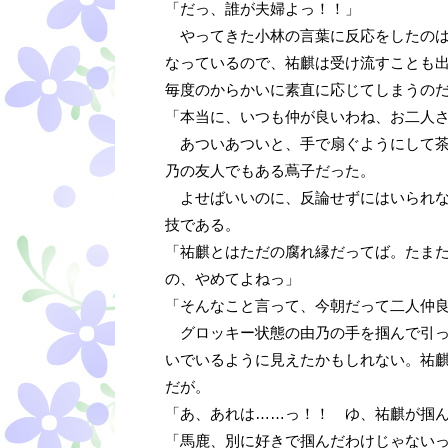
「だっ、誰が夫婦よっ！！」
やってきた小林の言葉に反応をしたのは
なっているので、祐麒は受け流すことも
毎度のからかいに素直に応じてしまうの
「本当に、いつも仲が良いわね、お二人
あついあついと、手で扇ぐようにして茶
乃の友人でもある蔦子だった。
よせばいいのに、反論せずにはいられな
技である。
「祐麒とはただの腐れ縁だってば。たま
の、やめてよねっ」
「そんなこと言って、今朝だって二人仲
グロッキー状態の由乃の手を掴んで引っ
いでいるように見えたかもしれない。祐
だが。
「あ、あれは……っ！！ ゆ、祐麒が掴
「馬鹿、別に好きで掴んだわけじゃない