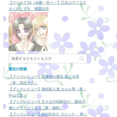
【マリみてSS（祐麒・色々）】乙女はマリアさ
まに恋してる 第四話④
最近の投稿
【ブックレビュー】図書館の魔女 霆ける塔
（著：高田大介）
【ブックレビュー】連続殺人鬼 カエル男（著：
中山七里）
【ブックレビュー】主人公の幼馴染が、脇役の
俺にグイグイくる３（著：駱駝）
【ブックレビュー】GOSICK３ ゴシック・ 青い