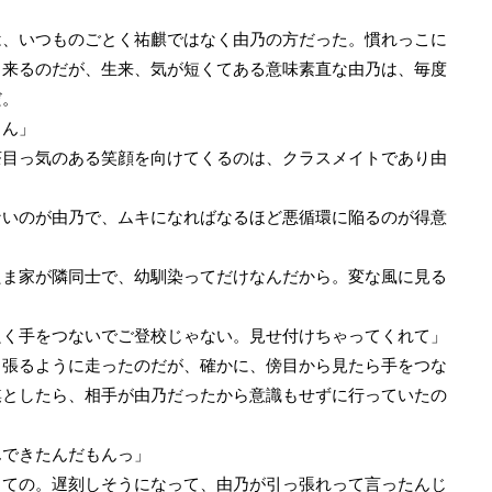
、いつものごとく祐麒ではなく由乃の方だった。慣れっこに
出来るのだが、生来、気が短くてある意味素直な由乃は、毎度
だ。
さん」
目っ気のある笑顔を向けてくるのは、クラスメイトであり由
いのが由乃で、ムキになればなるほど悪循環に陥るのが得意
たま家が隣同士で、幼馴染ってだけなんだから。変な風に見る
良く手をつないでご登校じゃない。見せ付けちゃってくれて」
張るように走ったのだが、確かに、傍目から見たら手をつな
麒としたら、相手が由乃だったから意識もせずに行っていたの
んできたんだもんっ」
っての。遅刻しそうになって、由乃が引っ張れって言ったんじ