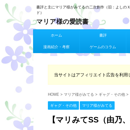
書評と主にマリア様がみてるの二次創作（旧：よしの
ド）
マリア様の愛読書
ホーム
書評
漫画紹介・考察
ゲームのコラム
当サイトはアフィリエイト広告を利用
HOME
>
マリア様がみてる
>
ギャグ・その他
>
ギャグ・その他
マリア様がみてる
【マリみてSS（由乃