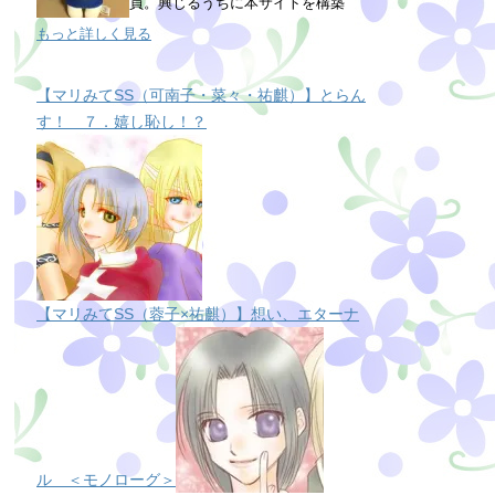
員。興じるうちに本サイトを構築
もっと詳しく見る
【マリみてSS（可南子・菜々・祐麒）】とらん
す！ ７．嬉し恥し！？
【マリみてSS（蓉子×祐麒）】想い、エターナ
ル ＜モノローグ＞