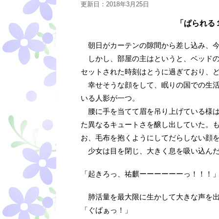
更新日：
2018年3月25日
「ぱられる
朝日がカーテンの隙間から差し込み、今
しかし、部屋の主はというと、ベッドの
セットされた時刻はとうに過ぎており、
幸せそうな顔をして、眠りの国での生活
いる人影が一つ。
腰に手を当てて眉を吊り上げている様は
た異なるキュートさを醸し出していた。
お、毛布を抱くようにしてだらしない顔
少女は目を閉じ、大きく息を吸い込ん
「起きろっ、祐麒ーーーーーーっ！！！
肺活量を最大限に生かして大きな声を出
「ぐばぁっ！」