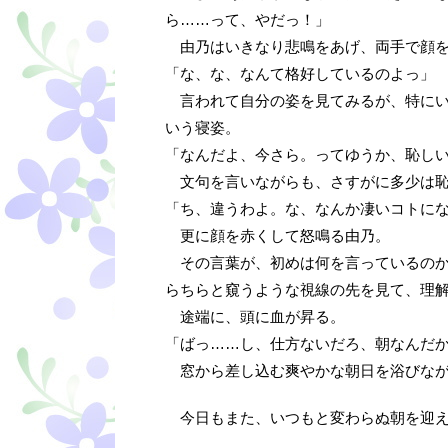
ら……って、やだっ！」
由乃はいきなり悲鳴をあげ、両手で顔を
「な、な、なんて格好しているのよっ」
言われて自分の姿を見てみるが、特にい
いう寝姿。
「なんだよ、今さら。ってゆうか、恥し
文句を言いながらも、さすがに多少は恥
「ち、違うわよ。な、なんか凄いコトに
更に顔を赤くして怒鳴る由乃。
その言葉が、初めは何を言っているのか
らちらと窺うような視線の先を見て、理
途端に、頭に血が昇る。
「ばっ……し、仕方ないだろ、朝なんだ
窓から差し込む爽やかな朝日を浴びな
今日もまた、いつもと変わらぬ朝を迎