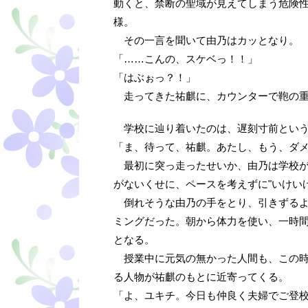
動くと、禁断の聖域が見えてしまう危険
様。
その一言を聞いて由乃はカッとなり。
「……こんの、スケベっ！！」
「はぶぉっ？！」
走ってきた祐麒に、カウンターで鞄の重
学校に辿り着いたのは、遅刻寸前という
「ま、待って、祐麒。あたし、もう、ダ
最初に突っ走ったせいか、由乃は学校が
がないくせに、ペースを考えずに"いけい
倒れそうな由乃の手をとり、引きずるよ
ミングだった。朝から体力を使い、一時
となる。
授業中に元気の無かった人間も、この時
る人物が祐麒のもとに近寄ってくる。
「よ、ユキチ。今日も仲良く夫婦でご登