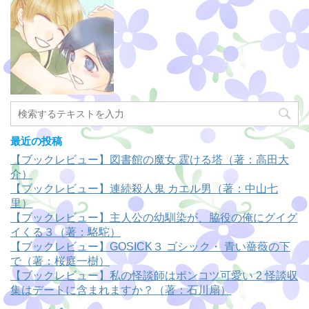
最近の投稿
【ブックレビュー】図書館の魔女 霆ける塔（著：高田大
介）
【ブックレビュー】連続殺人鬼 カエル男（著：中山七
里）
【ブックレビュー】主人公の幼馴染が、脇役の俺にグイグ
イくる３（著：駱駝）
【ブックレビュー】GOSICK３ ゴシック・ 青い薔薇の下
で（著：桜庭一樹）
【ブックレビュー】私の怪談師はポンコツ可愛い 2 怪談収
集はデートに含まれますか？（著：石川扇）