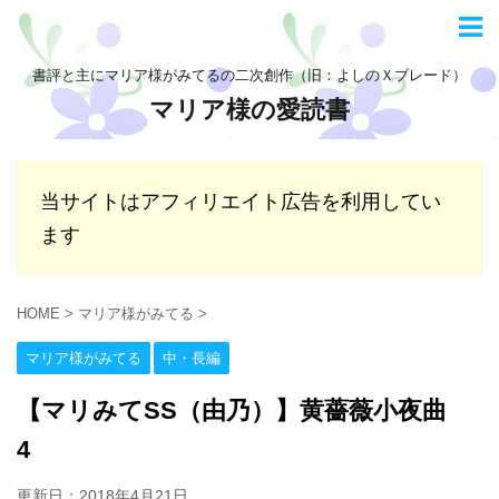
書評と主にマリア様がみてるの二次創作（旧：よしのＸブレード）
マリア様の愛読書
当サイトはアフィリエイト広告を利用してい
ます
HOME
>
マリア様がみてる
>
マリア様がみてる
中・長編
【マリみてSS（由乃）】黄薔薇小夜曲
4
更新日：
2018年4月21日