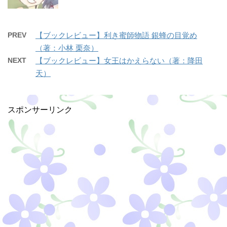
PREV
【ブックレビュー】利き蜜師物語 銀蜂の目覚め
（著：小林 栗奈）
NEXT
【ブックレビュー】女王はかえらない（著：降田
天）
スポンサーリンク