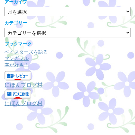
アーカイブ
ア
ー
カ
カテゴリー
イ
カ
ブ
テ
ゴ
ブックマーク
リ
ベイスターズを語る
ー
マンガフル
本が好き！
にほんブログ村
にほんブログ村