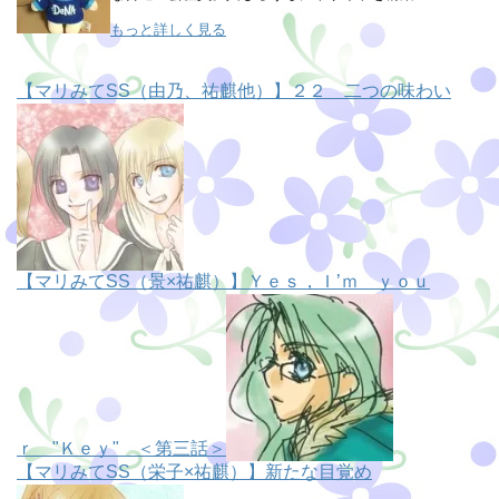
もっと詳しく見る
【マリみてSS（由乃、祐麒他）】２２ 二つの味わい
【マリみてSS（景×祐麒）】Ｙｅｓ，Ｉ’ｍ ｙｏｕ
ｒ "Ｋｅｙ" ＜第三話＞
【マリみてSS（栄子×祐麒）】新たな目覚め