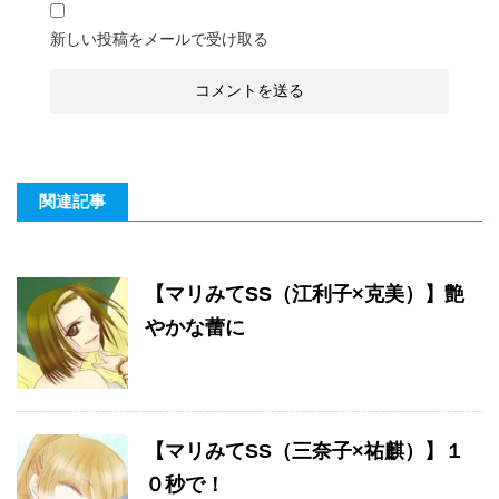
新しい投稿をメールで受け取る
関連記事
【マリみてSS（江利子×克美）】艶
やかな蕾に
【マリみてSS（三奈子×祐麒）】１
０秒で！