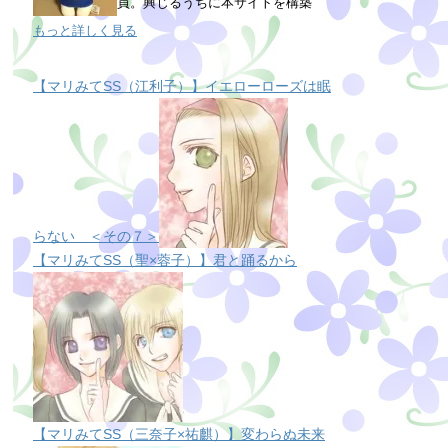
員。興じるうちに本サイトを構築
もっと詳しく見る
【マリみてSS（江利子）】イエローローズは眠
らない ＜その７＞
【マリみてSS（聖×蓉子）】君と踊るから
【マリみてSS（三奈子×祐麒）】変わらぬ未来