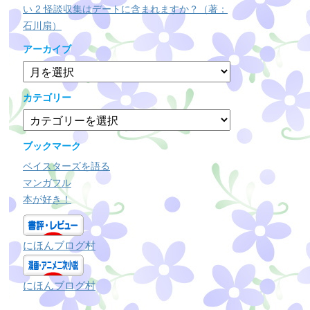
い 2 怪談収集はデートに含まれますか？（著：
石川扇）
アーカイブ
ア
ー
カ
カテゴリー
イ
カ
ブ
テ
ゴ
ブックマーク
リ
ベイスターズを語る
ー
マンガフル
本が好き！
にほんブログ村
にほんブログ村