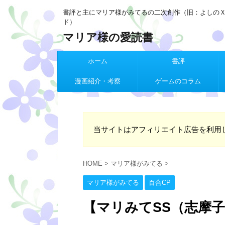
書評と主にマリア様がみてるの二次創作（旧：よしの
ド）
マリア様の愛読書
ホーム
書評
漫画紹介・考察
ゲームのコラム
当サイトはアフィリエイト広告を利用
HOME
>
マリア様がみてる
>
マリア様がみてる
百合CP
【マリみてSS（志摩