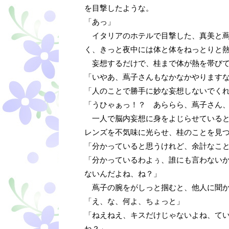
を目撃したような。
「あっ」
イタリアのホテルで目撃した、真美と蔦
く、きっと夜中には体と体をねっとりと
妄想するだけで、桂まで体が熱を帯びて
「いやあ、蔦子さんもなかなかやります
「人のことで勝手に妙な妄想しないでく
「うひゃぁっ！？ あららら、蔦子さん
一人で脳内妄想に身をよじらせていると
レンズを不気味に光らせ、桂のことを見
「分かっていると思うけれど、余計なこ
「分かっているわよぅ、誰にも言わない
ないんだよね、ね？」
蔦子の腕をがしっと掴むと、他人に聞か
「え、な、何よ、ちょっと」
「ねえねえ、キスだけじゃないよね、て
ね？」