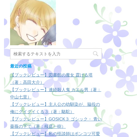
最近の投稿
【ブックレビュー】図書館の魔女 霆ける塔
（著：高田大介）
【ブックレビュー】連続殺人鬼 カエル男（著：
中山七里）
【ブックレビュー】主人公の幼馴染が、脇役の
俺にグイグイくる３（著：駱駝）
【ブックレビュー】GOSICK３ ゴシック・ 青い
薔薇の下で（著：桜庭一樹）
【ブックレビュー】私の怪談師はポンコツ可愛