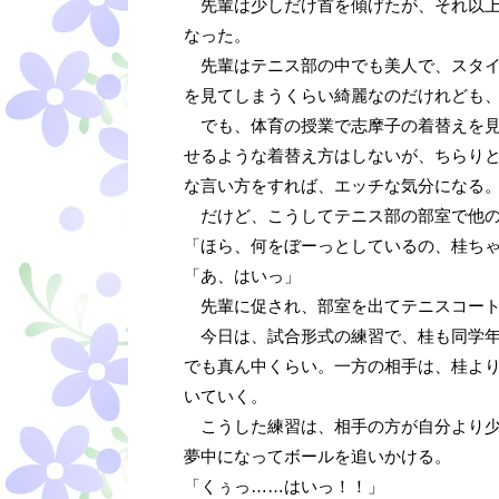
先輩は少しだけ首を傾げたが、それ以上
なった。
先輩はテニス部の中でも美人で、スタイ
を見てしまうくらい綺麗なのだけれども
でも、体育の授業で志摩子の着替えを見
せるような着替え方はしないが、ちらり
な言い方をすれば、エッチな気分になる
だけど、こうしてテニス部の部室で他の
「ほら、何をぼーっとしているの、桂ち
「あ、はいっ」
先輩に促され、部室を出てテニスコート
今日は、試合形式の練習で、桂も同学年
でも真ん中くらい。一方の相手は、桂よ
いていく。
こうした練習は、相手の方が自分より少
夢中になってボールを追いかける。
「くぅっ……はいっ！！」