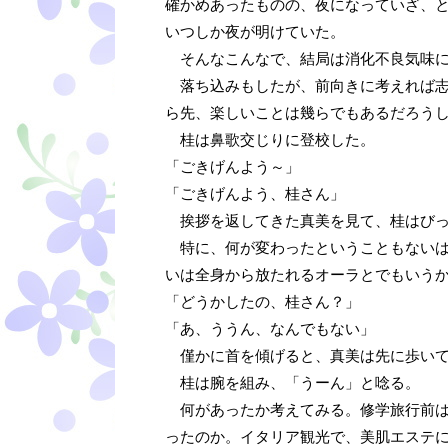
確かめあったものの、夜になっていざ、
いつしか夜が明けていた。
そんなこんなで、結局は消化不良気味に
落ち込みもしたが、前向きに考えれば志
ら先、楽しいことは幾らでもあるだろう
桂は鼻歌交じりに登校した。
「ごきげんよう～」
「ごきげんよう、桂さん」
挨拶を返してきた真美を見て、桂はびっ
特に、何が変わったということもないは
いは全身から放たれるオーラとでもいう
「どうかしたの、桂さん？」
「あ、ううん、なんでもない」
僅かに首を傾げると、真美は先に歩いて
桂は腕を組み、「うーん」と唸る。
何があったか考えてみる。修学旅行前は
ったのか。イタリア観光で、美肌エステ