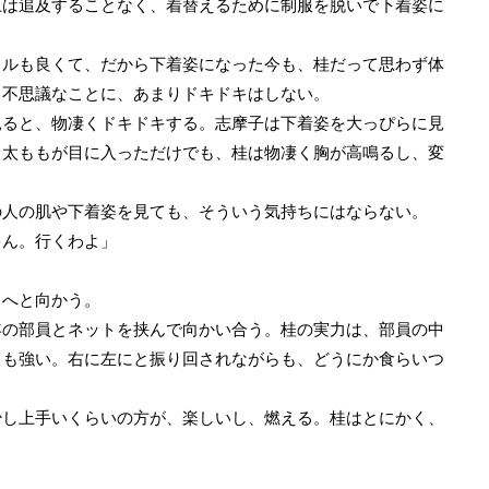
は追及することなく、着替えるために制服を脱いで下着姿に
ルも良くて、だから下着姿になった今も、桂だって思わず体
、不思議なことに、あまりドキドキはしない。
ると、物凄くドキドキする。志摩子は下着姿を大っぴらに見
と太ももが目に入っただけでも、桂は物凄く胸が高鳴るし、変
。
人の肌や下着姿を見ても、そういう気持ちにはならない。
ゃん。行くわよ」
へと向かう。
の部員とネットを挟んで向かい合う。桂の実力は、部員の中
りも強い。右に左にと振り回されながらも、どうにか食らいつ
し上手いくらいの方が、楽しいし、燃える。桂はとにかく、