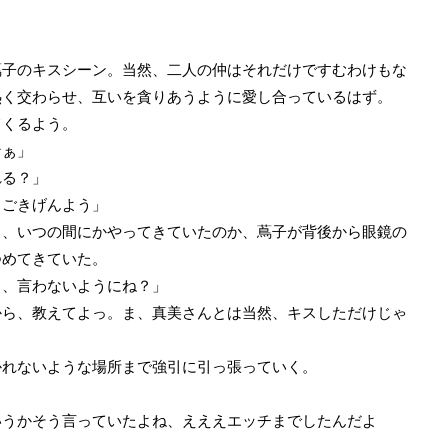
子のキスシーン。当然、二人の仲はそれだけですむわけもな
熱く交わらせ、互いを貪りあうように愛し合っているはず。
くるよう。
なぁ」
れる？」
、ごきげんよう」
、いつの間にかやってきていたのか、蔦子が背後から眼鏡の
つめてきていた。
と、言わないようにね？」
から、教えてよっ。ま、真美さんとは当然、キスしただけじゃ
れないような場所まで強引に引っ張っていく。
いうかそう言っていたよね、えええエッチまでしたんだよ