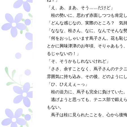
「え、あ、まあ、そう……だけど」
桂の勢いに、思わず赤面しつつも肯定し
「どんな感じなの、実際のところ？ 気
「ななな、桂さん、なに、なんでそんな
「何をおっしゃいます蔦子さん、花も恥
とかに興味津津のお年頃、そりゃあもう
るじゃないの！」
「そ、そうかもしれないけれど」
「ささ、余すことなく、蔦子さんのテク
雰囲気に持ち込み、その後、どのように
「ひ、ひええぇ～っ」
桂の迫力に、蔦子も完全に負けていた
逃げようと思っても、テニス部で鍛えら
もない。
蔦子は桂に見られたことを、心から後悔