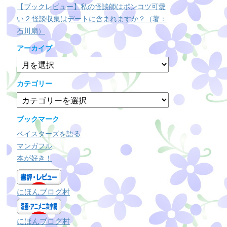
【ブックレビュー】私の怪談師はポンコツ可愛
い 2 怪談収集はデートに含まれますか？（著：
石川扇）
アーカイブ
ア
ー
カ
カテゴリー
イ
カ
ブ
テ
ゴ
ブックマーク
リ
ベイスターズを語る
ー
マンガフル
本が好き！
にほんブログ村
にほんブログ村