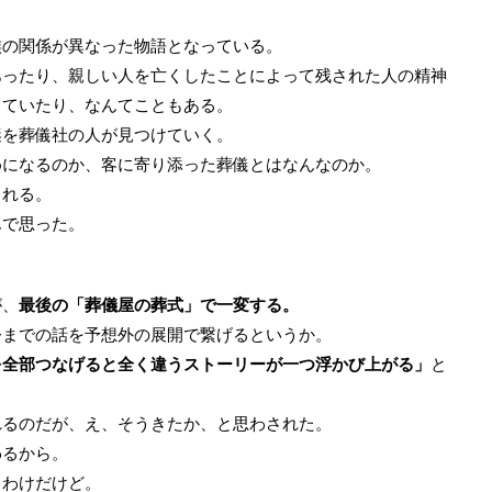
族の関係が異なった物語となっている。
あったり、親しい人を亡くしたことによって残された人の精神
していたり、なんてこともある。
謎を葬儀社の人が見つけていく。
めになるのか、客に寄り添った葬儀とはなんなのか。
くれる。
んで思った。
が、
最後の「葬儀屋の葬式」で一変する。
今までの話を予想外の展開で繋げるというか。
を全部つなげると全く違うストーリーが一つ浮かび上がる」
と
れるのだが、え、そうきたか、と思わされた。
わるから。
るわけだけど。