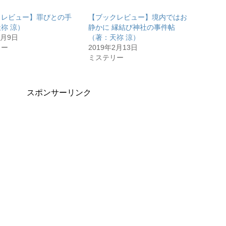
クレビュー】罪びとの手
【ブックレビュー】境内ではお
祢 涼）
静かに 縁結び神社の事件帖
8月9日
（著：天祢 涼）
リー
2019年2月13日
ミステリー
スポンサーリンク