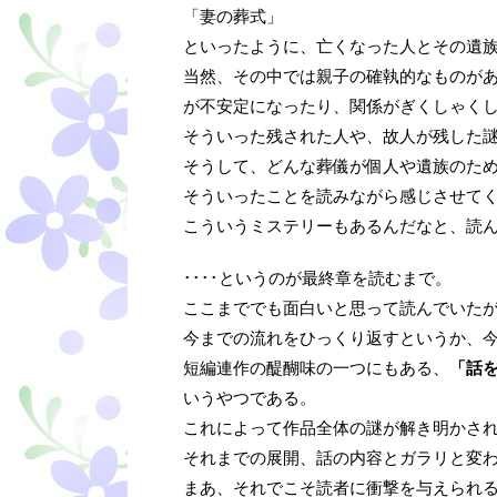
「妻の葬式」
といったように、亡くなった人とその遺
当然、その中では親子の確執的なものが
が不安定になったり、関係がぎくしゃく
そういった残された人や、故人が残した
そうして、どんな葬儀が個人や遺族のた
そういったことを読みながら感じさせて
こういうミステリーもあるんだなと、読
････というのが最終章を読むまで。
ここまででも面白いと思って読んでいた
今までの流れをひっくり返すというか、
短編連作の醍醐味の一つにもある、
「話
いうやつである。
これによって作品全体の謎が解き明かさ
それまでの展開、話の内容とガラリと変
まあ、それでこそ読者に衝撃を与えられ