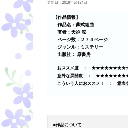
更新日：
2018年6月24日
【作品情報】
作品名：葬式組曲
著者：天祢 涼
ページ数：２７４ページ
ジャンル：ミステリー
出版社： 原書房
おススメ度 ： ★★★★★★★★
意外な展開度 ： ★★★★★★★
こういう人におススメ！ ： 意表
■作品について