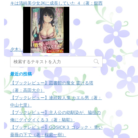
キは清純美少女JKに成長していた ４（著：館西
夕木）
最近の投稿
【ブックレビュー】図書館の魔女 霆ける塔
（著：高田大介）
【ブックレビュー】連続殺人鬼 カエル男（著：
中山七里）
【ブックレビュー】主人公の幼馴染が、脇役の
俺にグイグイくる３（著：駱駝）
【ブックレビュー】GOSICK３ ゴシック・ 青い
薔薇の下で（著：桜庭一樹）