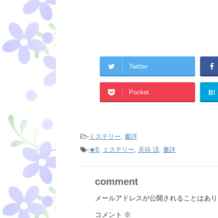
Twitter
Pocket
B!
-
ミステリー
,
書評
-
★8
,
ミステリー
,
天祢 涼
,
書評
comment
メールアドレスが公開されることはあり
コメント
※