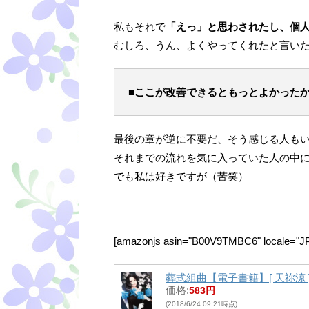
私もそれで
「えっ」と思わされたし、個
むしろ、うん、よくやってくれたと言い
■ここが改善できるともっとよかった
最後の章が逆に不要だ、そう感じる人も
それまでの流れを気に入っていた人の中
でも私は好きですが（苦笑）
[amazonjs asin="B00V9TMBC6" locale=
葬式組曲【電子書籍】[ 天祢涼 
価格:
583円
(2018/6/24 09:21時点)