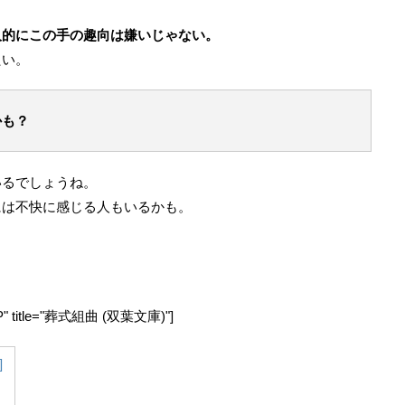
人的にこの手の趣向は嫌いじゃない。
たい。
かも？
いるでしょうね。
には不快に感じる人もいるかも。
"JP" title="葬式組曲 (双葉文庫)"]
]