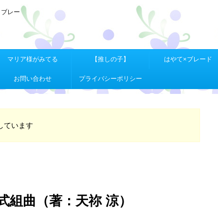
Ｘブレー
マリア様がみてる
【推しの子】
はやて×ブレード
お問い合わせ
プライバシーポリシー
しています
式組曲（著：天祢 涼）