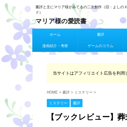
書評と主にマリア様がみてるの二次創作（旧：よしの
ド）
マリア様の愛読書
ホーム
書評
漫画紹介・考察
ゲームのコラム
当サイトはアフィリエイト広告を利用
HOME
>
書評
>
ミステリー
>
ミステリー
書評
【ブックレビュー】葬