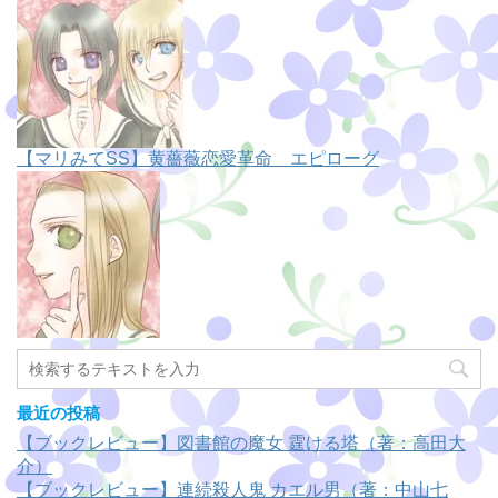
【マリみてSS】黄薔薇恋愛革命 エピローグ
最近の投稿
【ブックレビュー】図書館の魔女 霆ける塔（著：高田大
介）
【ブックレビュー】連続殺人鬼 カエル男（著：中山七