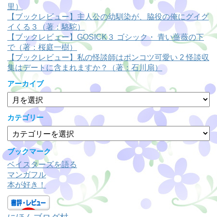
里）
【ブックレビュー】主人公の幼馴染が、脇役の俺にグイグ
イくる３（著：駱駝）
【ブックレビュー】GOSICK３ ゴシック・ 青い薔薇の下
で（著：桜庭一樹）
【ブックレビュー】私の怪談師はポンコツ可愛い 2 怪談収
集はデートに含まれますか？（著：石川扇）
アーカイブ
ア
ー
カ
カテゴリー
イ
カ
ブ
テ
ゴ
ブックマーク
リ
ベイスターズを語る
ー
マンガフル
本が好き！