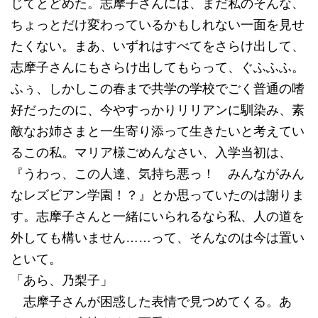
じてとどめた。志摩子さんには、まだ私のそんな、
ちょっとだけ変わっているかもしれない一面を見せ
たくない。まあ、いずれはすべてをさらけ出して、
志摩子さんにもさらけ出してもらって、ぐふふふ。
ふぅ、しかしこの春まで共学の学校でごく普通の嗜
好だったのに、今やすっかりリリアンに馴染み、素
敵なお姉さまと一生寄り添って生きたいと考えてい
るこの私。マリア様ごめんなさい、入学当初は、
『うわっ、この人達、気持ち悪っ！ みんながみん
なレズビアン学園！？』とか思っていたのは謝りま
す。志摩子さんと一緒にいられるなら私、人の道を
外しても構いません……って、そんなのは今は置い
といて。
「あら、乃梨子」
志摩子さんが困惑した表情で見つめてくる。あ