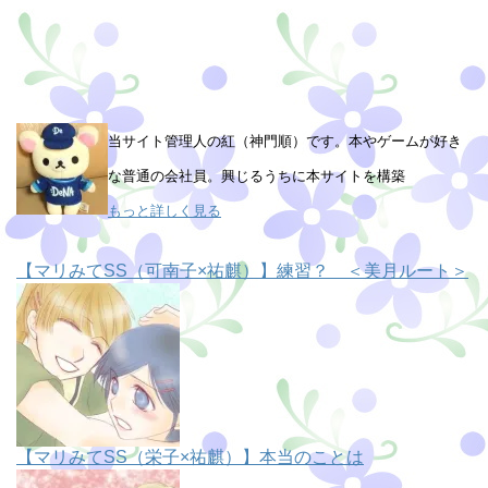
当サイト管理人の紅（神門順）です。本やゲームが好き
な普通の会社員。興じるうちに本サイトを構築
もっと詳しく見る
【マリみてSS（可南子×祐麒）】練習？ ＜美月ルート＞
【マリみてSS（栄子×祐麒）】本当のことは