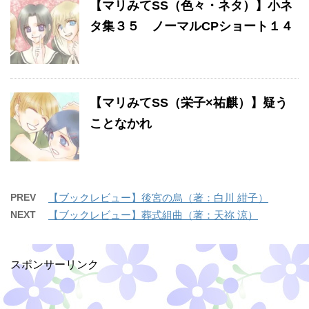
【マリみてSS（色々・ネタ）】小ネ
タ集３５ ノーマルCPショート１４
【マリみてSS（栄子×祐麒）】疑う
ことなかれ
PREV
【ブックレビュー】後宮の烏（著：白川 紺子）
NEXT
【ブックレビュー】葬式組曲（著：天祢 涼）
スポンサーリンク