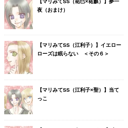
【マリみてSS（祐巳×祐麒）】夢一
夜（おまけ）
【マリみてSS（江利子）】イエロー
ローズは眠らない ＜その６＞
【マリみてSS（江利子×聖）】当て
っこ