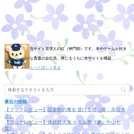
当サイト管理人の紅（神門順）です。本やゲームが好き
な普通の会社員。興じるうちに本サイトを構築
もっと詳しく見る
最近の投稿
【ブックレビュー】図書館の魔女 霆ける塔（著：高田大
介）
【ブックレビュー】連続殺人鬼 カエル男（著：中山七
里）