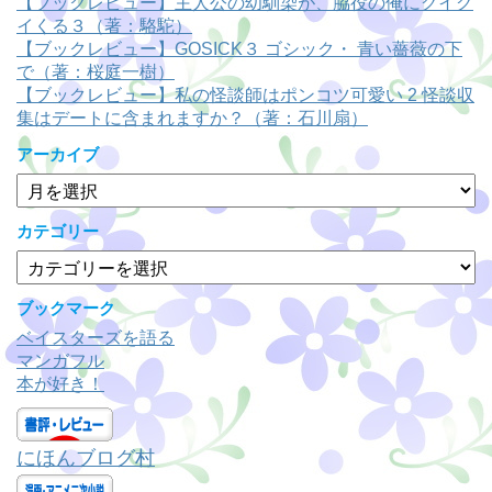
【ブックレビュー】主人公の幼馴染が、脇役の俺にグイグ
イくる３（著：駱駝）
【ブックレビュー】GOSICK３ ゴシック・ 青い薔薇の下
で（著：桜庭一樹）
【ブックレビュー】私の怪談師はポンコツ可愛い 2 怪談収
集はデートに含まれますか？（著：石川扇）
アーカイブ
ア
ー
カ
カテゴリー
イ
カ
ブ
テ
ゴ
ブックマーク
リ
ベイスターズを語る
ー
マンガフル
本が好き！
にほんブログ村