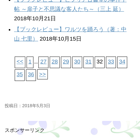
帖 ～扉子と不思議な客人たち～（三上 延）
2018年10月21日
【ブックレビュー】ワルツを踊ろう（著：中
山 七里）
2018年10月15日
<<
1
27
28
29
30
31
32
33
34
...
35
36
>>
投稿日：
2018年5月3日
スポンサーリンク