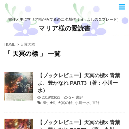
書評と主にマリア様がみてるの二次創作（旧：よしのＸブレード）
マリア様の愛読書
HOME
>
天冥の標
「 天冥の標 」 一覧
【ブックレビュー】天冥の標X 青葉
よ、豊かなれ PART3（著：小川一
水）
2019/03/23
-
SF
,
書評
SF
,
★9
,
天冥の標
,
小川一水
,
書評
【ブックレビュー】天冥の標X 青葉