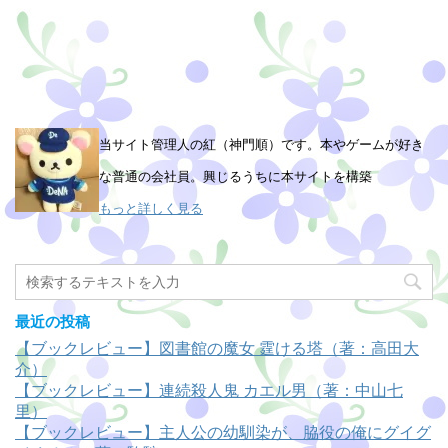
当サイト管理人の紅（神門順）です。本やゲームが好き
な普通の会社員。興じるうちに本サイトを構築
もっと詳しく見る
最近の投稿
【ブックレビュー】図書館の魔女 霆ける塔（著：高田大
介）
【ブックレビュー】連続殺人鬼 カエル男（著：中山七
里）
【ブックレビュー】主人公の幼馴染が、脇役の俺にグイグ