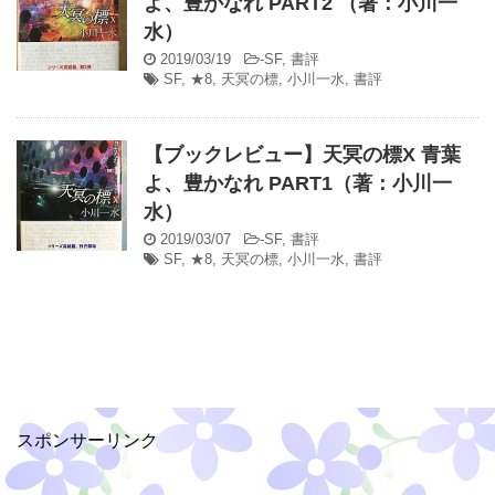
よ、豊かなれ PART2 （著：小川一
水）
2019/03/19
-
SF
,
書評
SF
,
★8
,
天冥の標
,
小川一水
,
書評
【ブックレビュー】天冥の標X 青葉
よ、豊かなれ PART1（著：小川一
水）
2019/03/07
-
SF
,
書評
SF
,
★8
,
天冥の標
,
小川一水
,
書評
スポンサーリンク