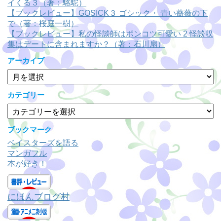
イくる３（著：駱駝）
【ブックレビュー】GOSICK３ ゴシック・ 青い薔薇の下
で（著：桜庭一樹）
【ブックレビュー】私の怪談師はポンコツ可愛い 2 怪談収
集はデートに含まれますか？（著：石川扇）
アーカイブ
ア
ー
カ
カテゴリー
イ
カ
ブ
テ
ゴ
ブックマーク
リ
ベイスターズを語る
ー
マンガフル
本が好き！
にほんブログ村