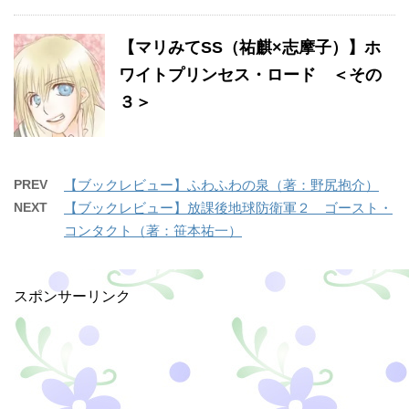
【マリみてSS（祐麒×志摩子）】ホ
ワイトプリンセス・ロード ＜その
３＞
PREV
【ブックレビュー】ふわふわの泉（著：野尻抱介）
NEXT
【ブックレビュー】放課後地球防衛軍２ ゴースト・
コンタクト（著：笹本祐一）
スポンサーリンク