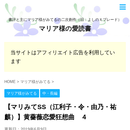
書評と主にマリア様がみてるの二次創作（旧：よしのＸブレード）
マリア様の愛読書
当サイトはアフィリエイト広告を利用してい
ます
HOME
>
マリア様がみてる
>
マリア様がみてる
中・長編
【マリみてSS（江利子・令・由乃・祐
麒）】黄薔薇恋愛狂想曲 ４
更新日：
2019年6月9日