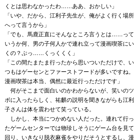
くとは思わなかったわ……ああ、おかしい」
「いや、だから、江利子先生が、俺がよく行く場所
へって言うから」
「でも、馬鹿正直にそんなところ言うとは……って
いうか何、男の子何人かで連れ立って漫画喫茶にい
くの？ぷっ……くっくくく」
「この間たまたま行ったから思いついただけで、い
つもはゲーセンとファーストフードが多いですね。
漫画喫茶は本当、偶然に最近行っただけです」
何がそこまで面白いのかわからないが、笑いのツ
ボに入ったらしく、祐麒の説明を聞きながらも江利
子さんは体を震わせて笑っている。
しかし、本当につかめない人だった。連れて行っ
たゲームセンターでは物珍しそうにゲーム台を見て
回り、いきなり脱衣麻雀をやりだそうとするし、漫