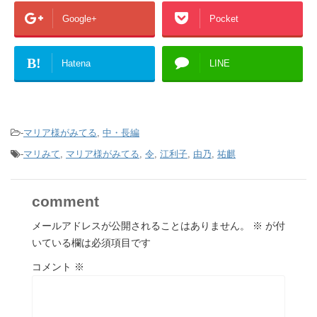
Google+
Pocket
B!
Hatena
LINE
-
マリア様がみてる
,
中・長編
-
マリみて
,
マリア様がみてる
,
令
,
江利子
,
由乃
,
祐麒
comment
メールアドレスが公開されることはありません。
※
が付
いている欄は必須項目です
コメント
※