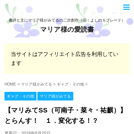
書評と主にマリア様がみてるの二次創作（旧：よしのＸブレード）
マリア様の愛読書
当サイトはアフィリエイト広告を利用してい
ます
HOME
>
マリア様がみてる
>
ギャグ・その他
>
ギャグ・その他
マリア様がみてる
【マリみてSS（可南子・菜々・祐麒）】
とらんす！ １．変化する！？
更新日：
2018年8月25日