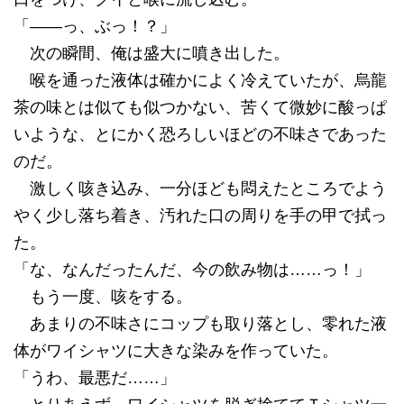
「――っ、ぶっ！？」
次の瞬間、俺は盛大に噴き出した。
喉を通った液体は確かによく冷えていたが、烏龍
茶の味とは似ても似つかない、苦くて微妙に酸っぱ
いような、とにかく恐ろしいほどの不味さであった
のだ。
激しく咳き込み、一分ほども悶えたところでよう
やく少し落ち着き、汚れた口の周りを手の甲で拭っ
た。
「な、なんだったんだ、今の飲み物は……っ！」
もう一度、咳をする。
あまりの不味さにコップも取り落とし、零れた液
体がワイシャツに大きな染みを作っていた。
「うわ、最悪だ……」