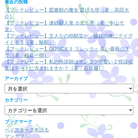
最近の投稿
【ブックレビュー】図書館の魔女 霆ける塔（著：高田大
介）
【ブックレビュー】連続殺人鬼 カエル男（著：中山七
里）
【ブックレビュー】主人公の幼馴染が、脇役の俺にグイグ
イくる３（著：駱駝）
【ブックレビュー】GOSICK３ ゴシック・ 青い薔薇の下
で（著：桜庭一樹）
【ブックレビュー】私の怪談師はポンコツ可愛い 2 怪談収
集はデートに含まれますか？（著：石川扇）
アーカイブ
ア
ー
カ
カテゴリー
イ
カ
ブ
テ
ゴ
ブックマーク
リ
ベイスターズを語る
ー
マンガフル