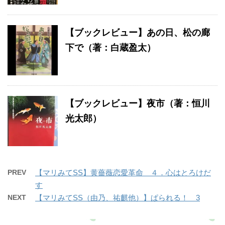
【ブックレビュー】あの日、松の廊
下で（著：白蔵盈太）
【ブックレビュー】夜市（著：恒川
光太郎）
PREV
【マリみてSS】黄薔薇恋愛革命 ４．心はとろけだ
す
NEXT
【マリみてSS（由乃、祐麒他）】ぱられる！ 3