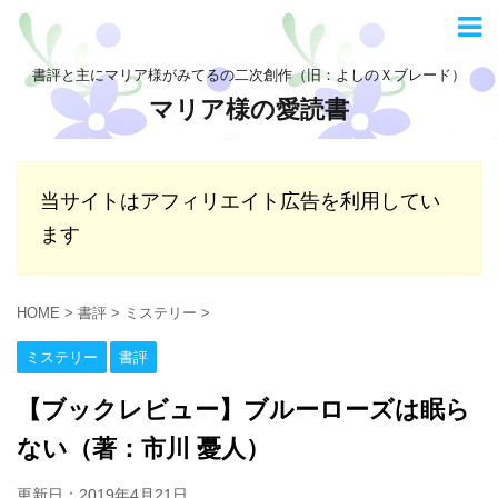
書評と主にマリア様がみてるの二次創作（旧：よしのＸブレード）
マリア様の愛読書
当サイトはアフィリエイト広告を利用してい
ます
HOME
>
書評
>
ミステリー
>
ミステリー
書評
【ブックレビュー】ブルーローズは眠ら
ない（著：市川 憂人）
更新日：
2019年4月21日