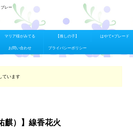
Ｘブレー
マリア様がみてる
【推しの子】
はやて×ブレード
お問い合わせ
プライバシーポリシー
しています
祐麒）】線香花火