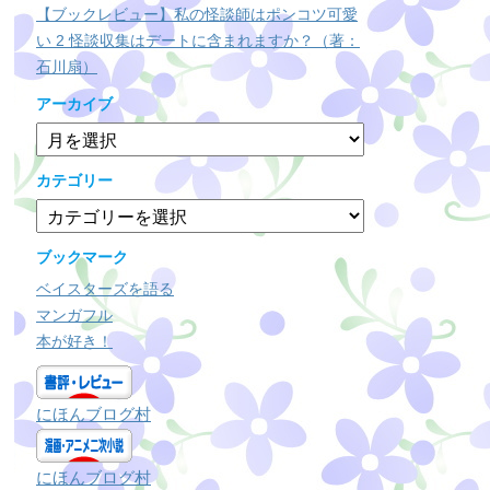
【ブックレビュー】私の怪談師はポンコツ可愛
い 2 怪談収集はデートに含まれますか？（著：
石川扇）
アーカイブ
ア
ー
カ
カテゴリー
イ
カ
ブ
テ
ゴ
ブックマーク
リ
ベイスターズを語る
ー
マンガフル
本が好き！
にほんブログ村
にほんブログ村