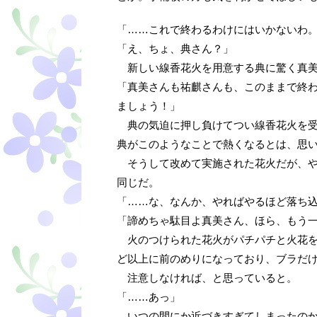
「……これで終わるわけにはいかないわ
「え、ちょ、典さん？」
新しい線香花火を用意する典に驚く真
「真美さんも祐麒さんも、このままで終
ましょう！」
典の気迫に押し負けてつい線香花火を受
典がこのようなことで熱くなるとは、思
そうして改めて実施された花火だが、や
同じだ。
「……な、なんか、やればやるほど落ち
「諦めちゃ駄目よ真美さん、ほら、もう
火のつけられた花火がパチパチと火花を
ど以上に前のめりになっており、ブラだ
注意しなければ、と思っていると。
「……あっ」
いつの間にか近づきすぎてしまったのか