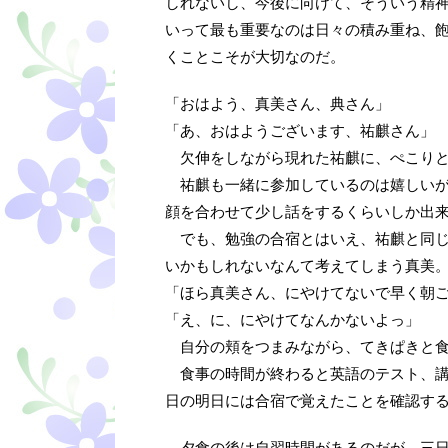
しれないし、今後に向けて、そういう精
いって最も重要なのは日々の積み重ね、
くことこそが大切なのだ。
「おはよう、真美さん、典さん」
「あ、おはようございます、祐麒さん」
欠伸をしながら現れた祐麒に、ぺこりと
祐麒も一緒に参加しているのは嬉しいが
顔を合わせて少し話をするくらいしか出
でも、勉強の合宿とはいえ、祐麒と同じ
いかもしれないなんて考えてしまう真美
「ほら真美さん、にやけてないで早く朝
「え、に、にやけてなんかないよっ」
自分の頬をつまみながら、てきぱきと食
食事の時間が終わると英語のテスト、講
日の明日には合宿で覚えたことを確認す
夕食の後は自習時間があるのだが、三日