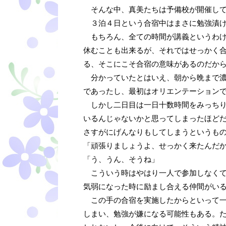
そんな中、真美たちは予備校が開催して
３泊４日という合宿中はまさに勉強漬け
もちろん、全ての時間が講義というわけ
休むことも出来るが、それではせっかく
る、そこにこそ合宿の意味があるのだか
分かっていたとはいえ、朝から晩まで濃
であったし、最初はオリエンテーション
しかし二日目は一日十数時間をみっちり
いるんじゃないかと思ってしまったほど
さすがにげんなりもしてしまうというも
「頑張りましょうよ、せっかく来たんだ
「う、うん、そうね」
こういう時はやはり一人で参加しなくて
気弱になった時に励まし合える仲間がい
この手の合宿を実施したからといって一
しまい、勉強が嫌になる可能性もある。