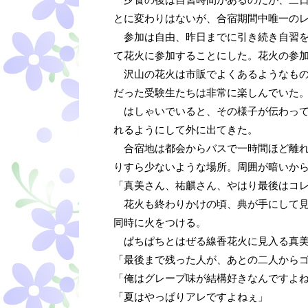
とに変わりはないが、合宿期間中唯一の
参加は自由、昨日までに引き続き自習を
て花火に参加することにした。花火の参
沢山の花火は市販でよくあるようなもの
だった受験生たちは非常に楽しんでいた
はしゃいでいると、その様子が伝わって
れるようにして外に出てきた。
合宿地は都会からバスで一時間ほど離れ
りすら少ないような場所。周囲が暗いか
「真美さん、祐麒さん、やはり最後はコ
花火も終わりかけの頃、典が手にして見
同時に火をつける。
ぱちぱちとはぜる線香花火に見入る真
「最後まで残った人が、あとの二人から
「俺はグレープ味が結構好きなんですよ
「夏はやっぱりアレですよねぇ」