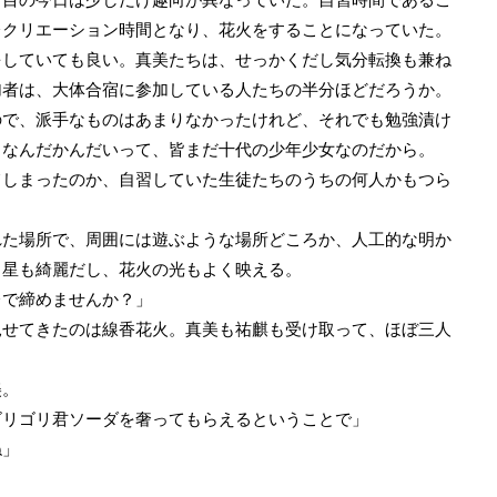
レクリエーション時間となり、花火をすることになっていた。
していても良い。真美たちは、せっかくだし気分転換も兼ね
加者は、大体合宿に参加している人たちの半分ほどだろうか。
で、派手なものはあまりなかったけれど、それでも勉強漬け
。なんだかんだいって、皆まだ十代の少年少女なのだから。
しまったのか、自習していた生徒たちのうちの何人かもつら
た場所で、周囲には遊ぶような場所どころか、人工的な明か
ら星も綺麗だし、花火の光もよく映える。
レで締めませんか？」
せてきたのは線香花火。真美も祐麒も受け取って、ほぼ三人
美。
ゴリゴリ君ソーダを奢ってもらえるということで」
ね」