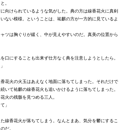
ると。
に向けられているような気がした。典の方は線香花火に真剣
ていない模様。ということは、祐麒の方が一方的に見ているよ
ャツは胸ぐりが緩く、中が見えやすいのだ。真美の位置から
。
を口にすることも出来ず仕方なく典を注意しようとしたら。
ら」
香花火の火玉はあえなく地面に落ちてしまった。それだけで
、続いて祐麒の線香花火も追いかけるように落ちてしまった。
花火の残骸を見つめる三人。
って」
た線香花火が落ちてしまう。なんとまあ、気分を鬱にするこ
ものだ。