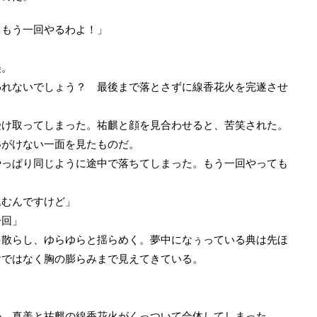
。もう一回やるわよ！」
美。
われないでしょう？ 最後まで落とさずに線香花火を完遂させ
け取ってしまった。祐麒と顔を見合わせると、苦笑された。
いがけない一面を見たものだ。
っぱり同じように途中で落ちてしまった。もう一回やっても
込むんですけど」
一回」
散らし、ゆらゆらと揺らめく。夢中になぅっている典は先ほ
けではなく胸の膨らみまで見えてきている。
、真美と祐麒の線香花火がくっついて合体してしまった。