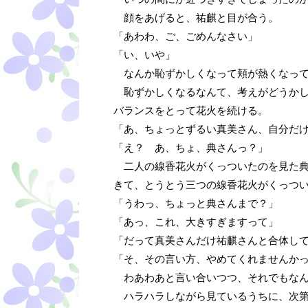
顔をあげると、祐麒と目が合う。
「あわわ、ご、ごめんなさい」
「い、いや」
なんか恥ずかしくなって頬が熱くなって
恥ずかしくなるなんて、考えがどうかし
バランスをとって花火を続ける。
「あ、ちょっとずるい真美さん、自分だ
「え？ あ、ちょ、典さんっ？」
二人の線香花火がくっついたのを見た典
きて、とうとう三つの線香花火がくっつ
「うわっ、ちょっと典さんまで？」
「あっ、これ、大きすぎますって」
「だって真美さんだけ祐麒さんと合体し
「そ、その言い方、やめてくれませんか
わあわあと言い合いつつ、それでもなん
ハラハラしながら見ているうちに、次第