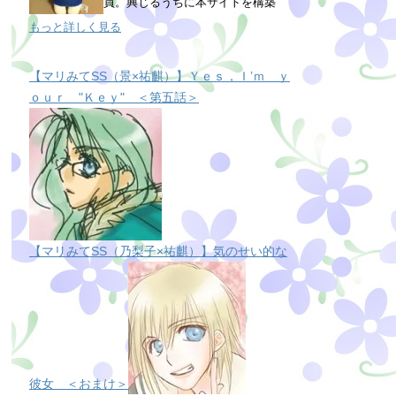
員。興じるうちに本サイトを構築
もっと詳しく見る
【マリみてSS（景×祐麒）】Ｙｅｓ，Ｉ’ｍ ｙ
ｏｕｒ "Ｋｅｙ" ＜第五話＞
【マリみてSS（乃梨子×祐麒）】気のせい的な
彼女 ＜おまけ＞