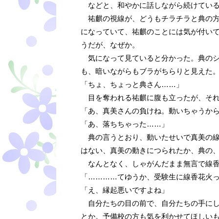
などと、和やかに話しながら続けてい
祐麒の視線が、どうもチラチラと典の方
になっていて、祐麒のことには気が付い
うだが、なぜか。
気になって見ていると分かった。典のシ
も、暗いながらもブラがちらりと見えた
「ちょ、ちょっと典さん……」
目を奪われる祐麒に腹も立ったが、それ
「あ、真美さんの負けね。動いちゃうか
「あ、落ちちゃった……」
典の言うとおり、動いたせいで真美の線
はない、真美の動きにつられたか、典の
なんとなく、しゃがんだまま無言で線香
「…………てゆうか、受験生に線香花火
「え、縁起悪いですよね」
自分たちの目の前で、自分たちの手にし
とか。予備校の方も気を利かせてほしい