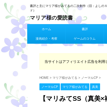
書評と主にマリア様がみてるの二次創作（旧：よしの
ド）
マリア様の愛読書
ホーム
書評
漫画紹介・考察
ゲームのコラム
当サイトはアフィリエイト広告を利用
HOME
>
マリア様がみてる
>
ノーマルCP
>
ノーマルCP
マリア様がみてる
真美
【マリみてSS（真美×