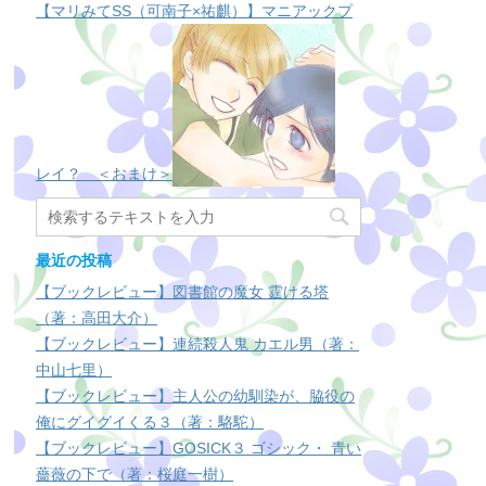
【マリみてSS（可南子×祐麒）】マニアックプ
レイ？ ＜おまけ＞
最近の投稿
【ブックレビュー】図書館の魔女 霆ける塔
（著：高田大介）
【ブックレビュー】連続殺人鬼 カエル男（著：
中山七里）
【ブックレビュー】主人公の幼馴染が、脇役の
俺にグイグイくる３（著：駱駝）
【ブックレビュー】GOSICK３ ゴシック・ 青い
薔薇の下で（著：桜庭一樹）