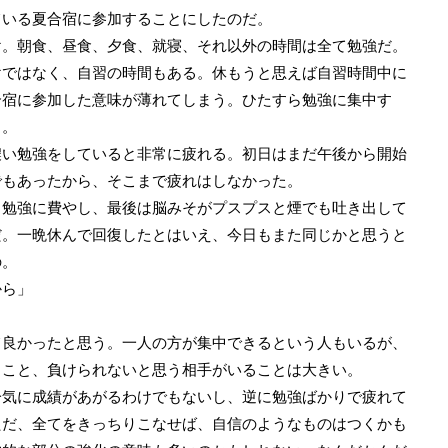
いる夏合宿に参加することにしたのだ。
。朝食、昼食、夕食、就寝、それ以外の時間は全て勉強だ。
ではなく、自習の時間もある。休もうと思えば自習時間中に
合宿に参加した意味が薄れてしまう。ひたすら勉強に集中す
ら。
い勉強をしていると非常に疲れる。初日はまだ午後から開始
でもあったから、そこまで疲れはしなかった。
勉強に費やし、最後は脳みそがプスプスと煙でも吐き出して
だ。一晩休んで回復したとはいえ、今日もまた同じかと思うと
の。
から」
良かったと思う。一人の方が集中できるという人もいるが、
ること、負けられないと思う相手がいることは大きい。
気に成績があがるわけでもないし、逆に勉強ばかりで疲れて
ただ、全てをきっちりこなせば、自信のようなものはつくかも