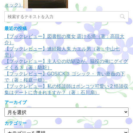
ィック）
最近の投稿
【ブックレビュー】図書館の魔女 霆ける塔（著：高田大
介）
【ブックレビュー】連続殺人鬼 カエル男（著：中山七
里）
【ブックレビュー】主人公の幼馴染が、脇役の俺にグイグ
イくる３（著：駱駝）
【ブックレビュー】GOSICK３ ゴシック・ 青い薔薇の下
で（著：桜庭一樹）
【ブックレビュー】私の怪談師はポンコツ可愛い 2 怪談収
集はデートに含まれますか？（著：石川扇）
アーカイブ
ア
ー
カ
カテゴリー
イ
カ