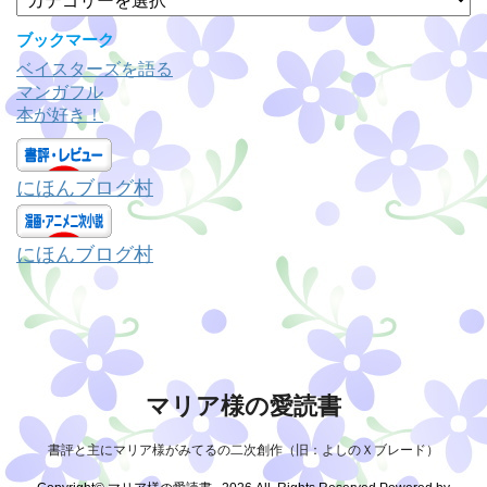
ブ
テ
ゴ
ブックマーク
リ
ベイスターズを語る
ー
マンガフル
本が好き！
にほんブログ村
にほんブログ村
マリア様の愛読書
書評と主にマリア様がみてるの二次創作（旧：よしのＸブレード）