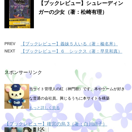
【ブックレビュー】シュレーディン
ガーの少女（著：松崎有理）
PREV
【ブックレビュー】義妹５人いる（著：榛名丼）
NEXT
【ブックレビュー】６ シックス（著：早見和真）
スポンサーリンク
当サイト管理人の紅（神門順）です。本やゲームが好き
な普通の会社員。興じるうちに本サイトを構築
もっと詳しく見る
【ブックレビュー】後宮の烏 3（著：白川紺子）