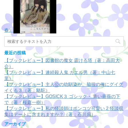
春）
最近の投稿
【ブックレビュー】図書館の魔女 霆ける塔（著：高田大
介）
【ブックレビュー】連続殺人鬼 カエル男（著：中山七
里）
【ブックレビュー】主人公の幼馴染が、脇役の俺にグイグ
イくる３（著：駱駝）
【ブックレビュー】GOSICK３ ゴシック・ 青い薔薇の下
で（著：桜庭一樹）
【ブックレビュー】私の怪談師はポンコツ可愛い 2 怪談収
集はデートに含まれますか？（著：石川扇）
アーカイブ