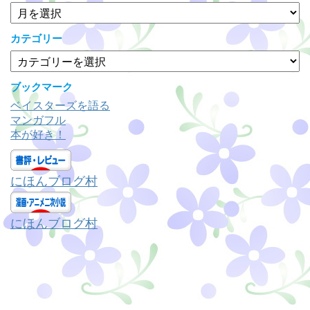
ア
ー
カ
カテゴリー
イ
カ
ブ
テ
ゴ
ブックマーク
リ
ベイスターズを語る
ー
マンガフル
本が好き！
にほんブログ村
にほんブログ村