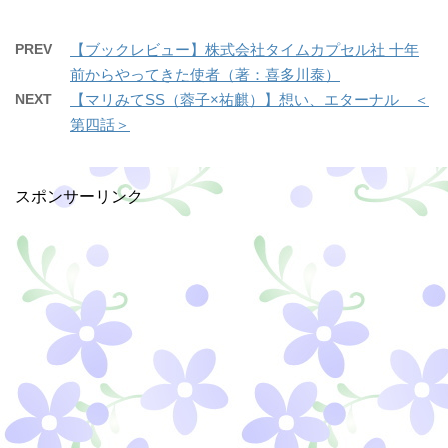
PREV
【ブックレビュー】株式会社タイムカプセル社 十年
前からやってきた使者（著：喜多川泰）
NEXT
【マリみてSS（蓉子×祐麒）】想い、エターナル ＜
第四話＞
スポンサーリンク