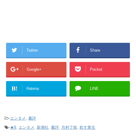
Twitter
Share
Google+
Pocket
B!
Hatena
LINE
-
エンタメ
,
書評
-
★8
,
エンタメ
,
新潮社
,
書評
,
月村了衛
,
欺す衆生