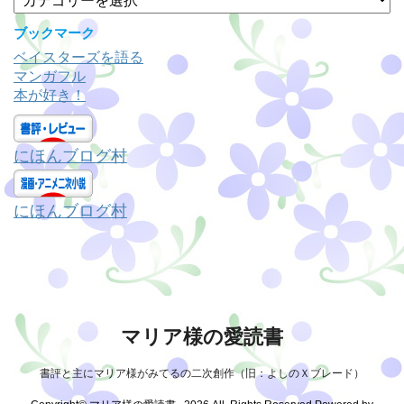
ブ
テ
ゴ
ブックマーク
リ
ベイスターズを語る
ー
マンガフル
本が好き！
にほんブログ村
にほんブログ村
マリア様の愛読書
書評と主にマリア様がみてるの二次創作（旧：よしのＸブレード）