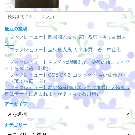
志）
最近の投稿
【ブックレビュー】図書館の魔女 霆ける塔（著：高田大
介）
【ブックレビュー】連続殺人鬼 カエル男（著：中山七
里）
【ブックレビュー】主人公の幼馴染が、脇役の俺にグイグ
イくる３（著：駱駝）
【ブックレビュー】GOSICK３ ゴシック・ 青い薔薇の下
で（著：桜庭一樹）
【ブックレビュー】私の怪談師はポンコツ可愛い 2 怪談収
集はデートに含まれますか？（著：石川扇）
アーカイブ
ア
ー
カ
カテゴリー
イ
カ