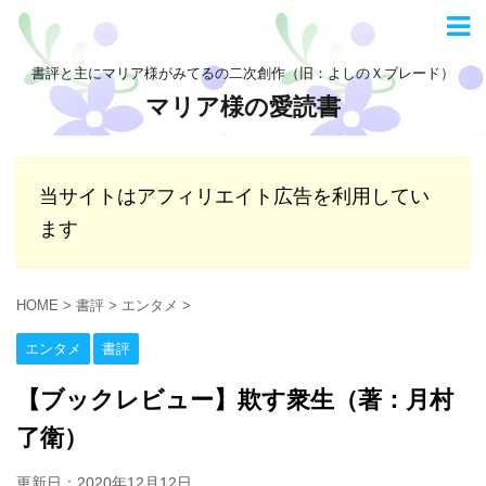
書評と主にマリア様がみてるの二次創作（旧：よしのＸブレード）
マリア様の愛読書
当サイトはアフィリエイト広告を利用してい
ます
HOME
>
書評
>
エンタメ
>
エンタメ
書評
【ブックレビュー】欺す衆生（著：月村
了衛）
更新日：
2020年12月12日