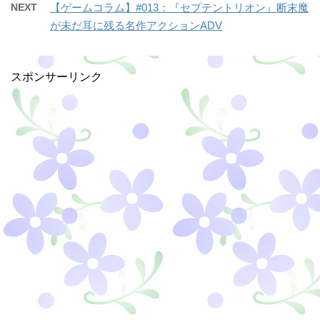
NEXT
【ゲームコラム】#013：『セプテントリオン』断末魔
が未だ耳に残る名作アクションADV
スポンサーリンク