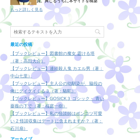
員。興じるうちに本サイトを構築
もっと詳しく見る
最近の投稿
【ブックレビュー】図書館の魔女 霆ける塔
（著：高田大介）
【ブックレビュー】連続殺人鬼 カエル男（著：
中山七里）
【ブックレビュー】主人公の幼馴染が、脇役の
俺にグイグイくる３（著：駱駝）
【ブックレビュー】GOSICK３ ゴシック・ 青い
薔薇の下で（著：桜庭一樹）
【ブックレビュー】私の怪談師はポンコツ可愛
い 2 怪談収集はデートに含まれますか？（著：
石川扇）
アーカイブ