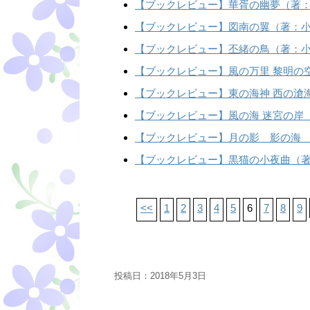
【ブックレビュー】華胥の幽夢（著
【ブックレビュー】図南の翼（著：
【ブックレビュー】丕緒の鳥（著：
【ブックレビュー】風の万里 黎明の
【ブックレビュー】東の海神 西の滄
【ブックレビュー】風の海 迷宮の岸
【ブックレビュー】月の影 影の海
【ブックレビュー】黒猫の小夜曲（著
<<
1
2
3
4
5
6
7
8
9
投稿日：
2018年5月3日