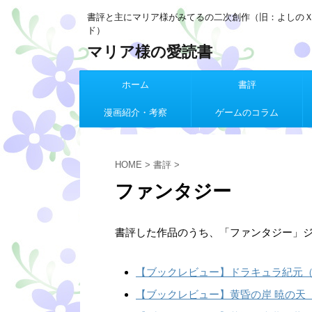
書評と主にマリア様がみてるの二次創作（旧：よしの
ド）
マリア様の愛読書
ホーム
書評
漫画紹介・考察
ゲームのコラム
HOME
>
書評
>
ファンタジー
書評した作品のうち、「ファンタジー」
【ブックレビュー】ドラキュラ紀元
【ブックレビュー】黄昏の岸 暁の天