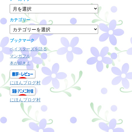
ア
ー
カ
カテゴリー
イ
カ
ブ
テ
ゴ
ブックマーク
リ
ベイスターズを語る
ー
マンガフル
本が好き！
にほんブログ村
にほんブログ村